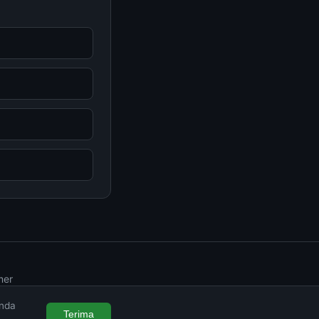
mer
Anda
Terima