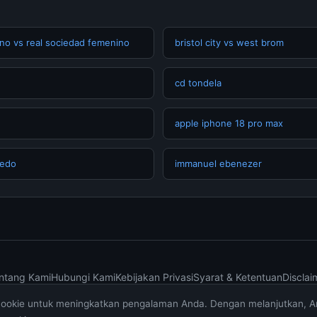
no vs real sociedad femenino
bristol city vs west brom
cd tondela
apple iphone 18 pro max
iedo
immanuel ebenezer
ntang Kami
Hubungi Kami
Kebijakan Privasi
Syarat & Ketentuan
Disclai
cookie untuk meningkatkan pengalaman Anda. Dengan melanjutkan, 
© 2026 muktibox.com. All rights reserved.