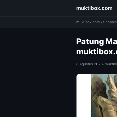
muktibox.com
muktibox.com
›
Shoppin
Patung Ma
muktibox
8 Agustus 2026
•
muktib