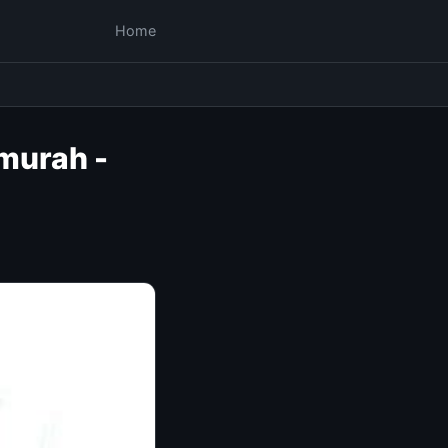
Home
murah -