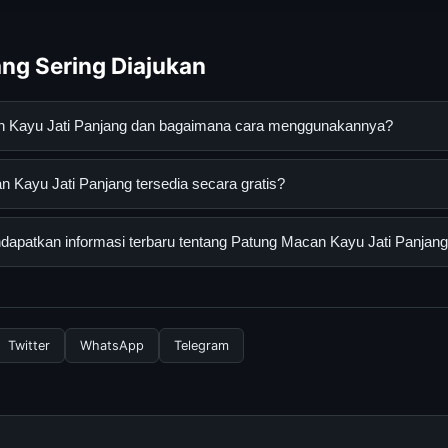
ng Sering Diajukan
n Kayu Jati Panjang dan bagaimana cara menggunakannya?
ati Panjang adalah layanan digital yang dirancang untuk memban
 Kayu Jati Panjang tersedia secara gratis?
asi lengkap dan terpercaya. Anda dapat menggunakannya dengan 
 panduan yang tersedia.
yu Jati Panjang dapat diakses secara gratis oleh semua pengguna.
apatkan informasi terbaru tentang Patung Macan Kayu Jati Panjan
ngganan yang diperlukan untuk menggunakan layanan dasar yang d
nformasi terbaru tentang Patung Macan Kayu Jati Panjang, Anda 
secara berkala. Kami selalu memperbarui konten dengan informasi t
Twitter
WhatsApp
Telegram