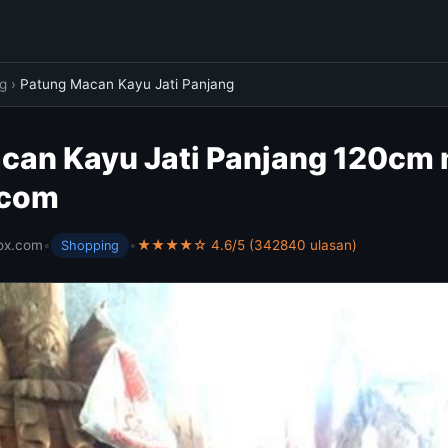
g
›
Patung Macan Kayu Jati Panjang
can Kayu Jati Panjang 120cm 
.com
ox.com
•
•
★★★★☆ 4.6/5 (342840 ulasan)
Shopping