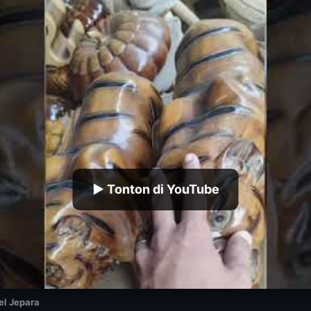
▶ Tonton di YouTube
l Jepara