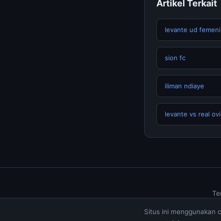
Artikel Terkait
levante ud femeni
sion fc
iliman ndiaye
levante vs real ov
Te
Situs ini menggunakan 