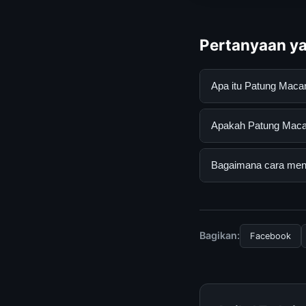
Pertanyaan ya
Apa itu Patung Maca
Patung Macan Kayu J
Apakah Patung Macan
mendapatkan inform
resmi dan mengikuti
Ya, Patung Macan Ka
Bagaimana cara mend
tersembunyi atau la
Untuk mendapatkan i
halaman resmi kami 
terpercaya.
Bagikan:
Facebook