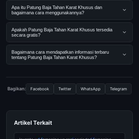
Apa itu Patung Baja Tahan Karat Khusus dan
bagaimana cara menggunakannya?
Patung Baja Tahan Karat Khusus adalah layanan digital
Apakah Patung Baja Tahan Karat Khusus tersedia
yang dirancang untuk membantu pengguna
secara gratis?
mendapatkan informasi lengkap dan terpercaya. Anda
dapat menggunakannya dengan mengunjungi situs
Ya, Patung Baja Tahan Karat Khusus dapat diakses
Bagaimana cara mendapatkan informasi terbaru
resmi dan mengikuti panduan yang tersedia.
secara gratis oleh semua pengguna. Tidak ada biaya
tentang Patung Baja Tahan Karat Khusus?
tersembunyi atau langganan yang diperlukan untuk
menggunakan layanan dasar yang disediakan.
Untuk mendapatkan informasi terbaru tentang Patung
Baja Tahan Karat Khusus, Anda bisa mengunjungi
halaman resmi kami secara berkala. Kami selalu
Bagikan:
Facebook
Twitter
WhatsApp
Telegram
memperbarui konten dengan informasi terkini dan
terpercaya.
Artikel Terkait