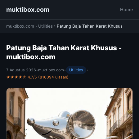
muktibox.com
Home
muktibox.com
›
Utilities
›
Patung Baja Tahan Karat Khusus
Patung Baja Tahan Karat Khusus -
muktibox.com
7 Agustus 2026
•
muktibox.com
•
Utilities
•
★★★★☆ 4.7/5 (816094 ulasan)