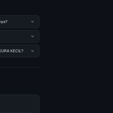
nya?
k membantu
ya dengan
pengguna. Tidak
-KURA KECIL?
ar yang disediakan.
L, Anda bisa
n informasi terkini