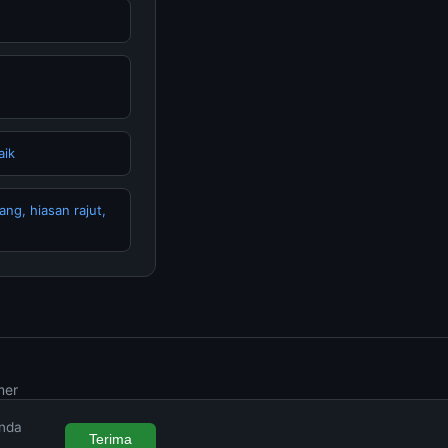
aik
ng, hiasan rajut,
mer
Anda
Terima