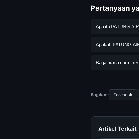
Pertanyaan ya
Apa itu PATUNG AI
PATUNG AIR MANCUR 
Apakah PATUNG AIR
pengguna mendapatk
mengunjungi situs r
Ya, PATUNG AIR MAN
Bagaimana cara me
ada biaya tersembun
Untuk mendapatkan 
mengunjungi halaman
dan terpercaya.
Bagikan:
Facebook
Artikel Terkait