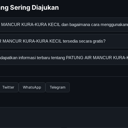
ng Sering Diajukan
R MANCUR KURA-KURA KECIL dan bagaimana cara menggunakan
KURA-KURA KECIL adalah layanan digital yang dirancang untu
 MANCUR KURA-KURA KECIL tersedia secara gratis?
an informasi lengkap dan terpercaya. Anda dapat menggunakann
esmi dan mengikuti panduan yang tersedia.
CUR KURA-KURA KECIL dapat diakses secara gratis oleh semua 
ndapatkan informasi terbaru tentang PATUNG AIR MANCUR KURA
yi atau langganan yang diperlukan untuk menggunakan layanan das
informasi terbaru tentang PATUNG AIR MANCUR KURA-KURA KECI
 resmi kami secara berkala. Kami selalu memperbarui konten denga
Twitter
WhatsApp
Telegram