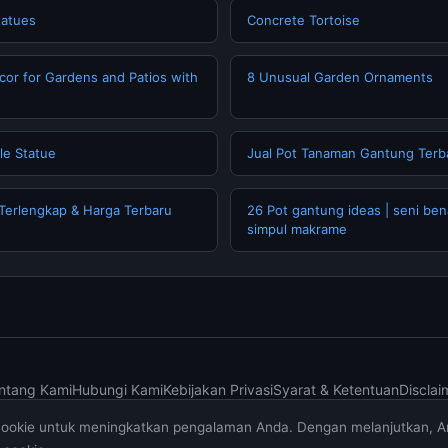
tatues
Concrete Tortoise
cor for Gardens and Patios with
8 Unusual Garden Ornaments
le Statue
Jual Pot Tanaman Gantung Terb
Terlengkap & Harga Terbaru
26 Pot gantung ideas | seni bena
simpul makrame
ntang Kami
Hubungi Kami
Kebijakan Privasi
Syarat & Ketentuan
Disclai
cookie untuk meningkatkan pengalaman Anda. Dengan melanjutkan, 
© 2026 muktibox.com. All rights reserved.