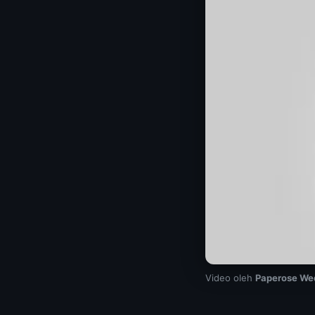
Video oleh
Paperose We