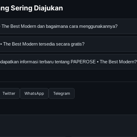
ng Sering Diajukan
 The Best Modern dan bagaimana cara menggunakannya?
t Modern adalah layanan digital yang dirancang untuk membantu
he Best Modern tersedia secara gratis?
asi lengkap dan terpercaya. Anda dapat menggunakannya dengan 
 panduan yang tersedia.
Best Modern dapat diakses secara gratis oleh semua pengguna. T
dapatkan informasi terbaru tentang PAPEROSE • The Best Modern?
ngganan yang diperlukan untuk menggunakan layanan dasar yang d
informasi terbaru tentang PAPEROSE • The Best Modern, Anda bi
secara berkala. Kami selalu memperbarui konten dengan informasi t
Twitter
WhatsApp
Telegram