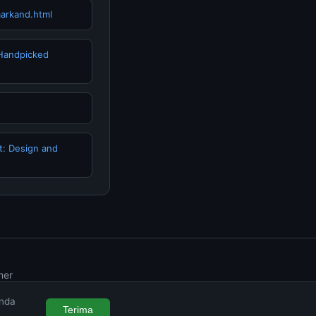
arkand.html
 Handpicked
rt: Design and
mer
Anda
Terima