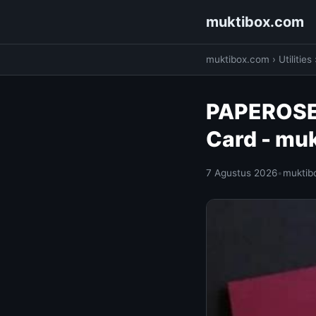
muktibox.com
muktibox.com
›
Utilities
PAPEROSE 
Card - mu
7 Agustus 2026
•
muktib