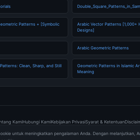
orials
Double_Square_Patterns_in_Sam
Geometric Patterns + [Symbolic
Arabic Vector Patterns [1,000+
Designs]
Arabic Geometric Patterns
Patterns: Clean, Sharp, and Still
Geometric Patterns in Islamic A
Meaning
ntang Kami
Hubungi Kami
Kebijakan Privasi
Syarat & Ketentuan
Disclai
cookie untuk meningkatkan pengalaman Anda. Dengan melanjutkan, 
© 2026 muktibox.com. All rights reserved.