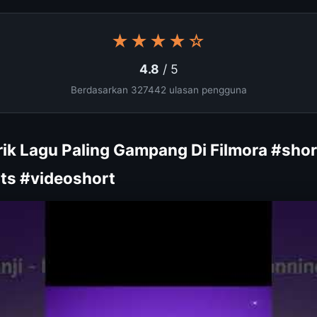
★★★★☆
4.8
/ 5
Berdasarkan 327442 ulasan pengguna
irik Lagu Paling Gampang Di Filmora #sho
ts #videoshort