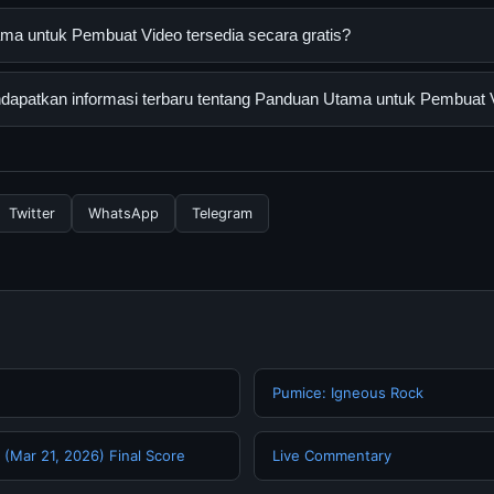
k Pembuat Video adalah layanan digital yang dirancang untuk m
a untuk Pembuat Video tersedia secara gratis?
asi lengkap dan terpercaya. Anda dapat menggunakannya dengan 
 panduan yang tersedia.
ntuk Pembuat Video dapat diakses secara gratis oleh semua pen
apatkan informasi terbaru tentang Panduan Utama untuk Pembuat 
tau langganan yang diperlukan untuk menggunakan layanan dasar y
nformasi terbaru tentang Panduan Utama untuk Pembuat Video, A
 resmi kami secara berkala. Kami selalu memperbarui konten denga
Twitter
WhatsApp
Telegram
d
Pumice: Igneous Rock
 (Mar 21, 2026) Final Score
Live Commentary