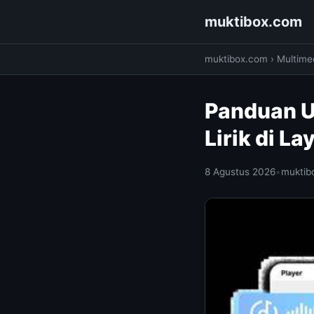
muktibox.com
muktibox.com
›
Multime
Panduan U
Lirik di L
8 Agustus 2026
•
muktib