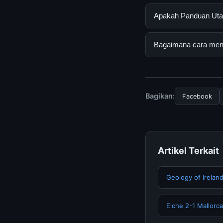
Panduan Utama untu
Apakah Panduan Utam
mendapatkan inform
resmi dan mengikuti
Ya, Panduan Utama u
Bagaimana cara mend
biaya tersembunyi a
Untuk mendapatkan i
mengunjungi halaman
dan terpercaya.
Bagikan:
Facebook
Artikel Terkait
Geology of Irelan
Elche 2-1 Mallorca