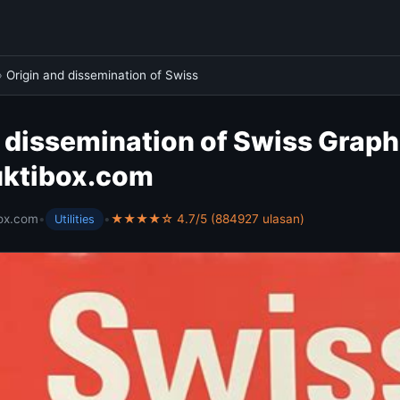
›
Origin and dissemination of Swiss
 dissemination of Swiss Graph
muktibox.com
ox.com
•
•
★★★★☆ 4.7/5 (884927 ulasan)
Utilities