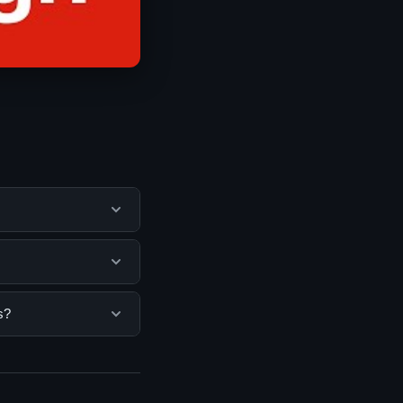
ntu pengguna
mengunjungi situs
a. Tidak ada biaya
s?
isediakan.
 bisa mengunjungi
erkini dan