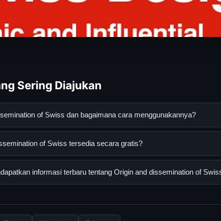
ng Sering Diajukan
dissemination of Swiss dan bagaimana cara menggunakannya?
ation of Swiss adalah layanan digital yang dirancang untuk memba
ssemination of Swiss tersedia secara gratis?
asi lengkap dan terpercaya. Anda dapat menggunakannya dengan 
 panduan yang tersedia.
emination of Swiss dapat diakses secara gratis oleh semua penggun
patkan informasi terbaru tentang Origin and dissemination of Swis
ngganan yang diperlukan untuk menggunakan layanan dasar yang d
nformasi terbaru tentang Origin and dissemination of Swiss, Anda
secara berkala. Kami selalu memperbarui konten dengan informasi t