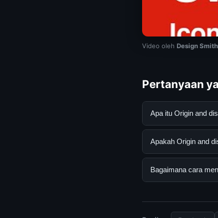
Video oleh
Design Smith
Pertanyaan ya
Apa itu Origin and 
Origin and dissemin
Apakah Origin and di
mendapatkan inform
resmi dan mengikuti
Ya, Origin and diss
Bagaimana cara menda
tersembunyi atau la
Untuk mendapatkan i
halaman resmi kami 
terpercaya.