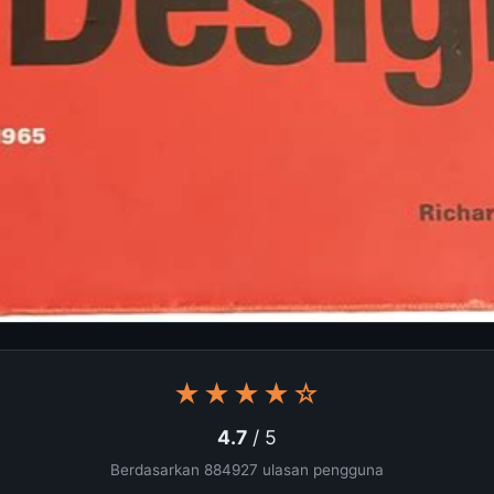
★★★★☆
4.7
/ 5
Berdasarkan 884927 ulasan pengguna