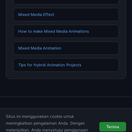
Mixed Media Effect
How to make Mixed Media Animations
Mixed Media Animation
Tips for Hybrid Animation Projects
Tentang Kami
Hubungi Kami
Kebijakan Privasi
Situs ini menggunakan cookie untuk
Syarat & Ketentuan
Disclaimer
meningkatkan pengalaman Anda. Dengan
Terima
melanjutkan, Anda menyetujui penggunaan
© 2026 muktibox.com. All rights reserved.