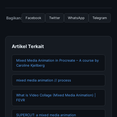
Untuk mendapatkan informasi terbaru tentang
disediakan.
Organism Interactions And Population Dynamics, Anda
bisa mengunjungi halaman resmi kami secara berkala.
Bagikan:
Facebook
Twitter
WhatsApp
Telegram
Kami selalu memperbarui konten dengan informasi
terkini dan terpercaya.
Artikel Terkait
Mixed Media Animation in Procreate – A course by
Caroline Kjellberg
mixed media animation // process
What is Video Collage (Mixed Media Animation) |
FEVR
SUPERCUT: a mixed media animation