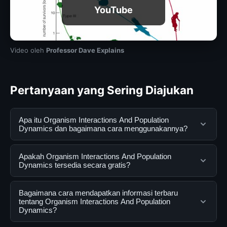
YouTube
Video oleh
Professor Dave Explains
Pertanyaan yang Sering Diajukan
Apa itu Organism Interactions And Population
Dynamics dan bagaimana cara menggunakannya?
Organism Interactions And Population Dynamics adalah
Apakah Organism Interactions And Population
layanan digital yang dirancang untuk membantu
Dynamics tersedia secara gratis?
pengguna mendapatkan informasi lengkap dan
terpercaya. Anda dapat menggunakannya dengan
Ya, Organism Interactions And Population Dynamics
Bagaimana cara mendapatkan informasi terbaru
mengunjungi situs resmi dan mengikuti panduan yang
dapat diakses secara gratis oleh semua pengguna.
tentang Organism Interactions And Population
Dynamics?
tersedia.
Tidak ada biaya tersembunyi atau langganan yang
diperlukan untuk menggunakan layanan dasar yang