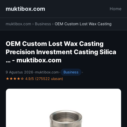
muktibox.com
Home
muktibox.com
›
Business
›
OEM Custom Lost Wax Casting
OEM Custom Lost Wax Casting
Precision Investment Casting Silica
… - muktibox.com
9 Agustus 2026
•
muktibox.com
•
Business
•
★★★★☆ 4.9/5 (275522 ulasan)