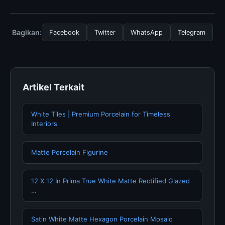
layanan dasar yang disediakan.
Untuk mendapatkan informasi terbaru tentang OBJEK |
KBBI Daring, Anda bisa mengunjungi halaman resmi
kami secara berkala. Kami selalu memperbarui konten
Bagikan:
Facebook
Twitter
WhatsApp
Telegram
dengan informasi terkini dan terpercaya.
Artikel Terkait
White Tiles | Premium Porcelain for Timeless
Interiors
Matte Porcelain Figurine
12 X 12 In Prima True White Matte Rectified Glazed
…
Satin White Matte Hexagon Porcelain Mosaic