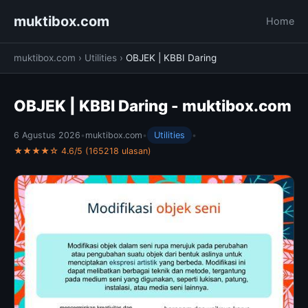
muktibox.com
Home
muktibox.com
›
Utilities
›
OBJEK | KBBI Daring
OBJEK | KBBI Daring - muktibox.com
6 Agustus 2026
•
muktibox.com
•
Utilities
•
★★★★☆ 4.6/5 (165218 ulasan)