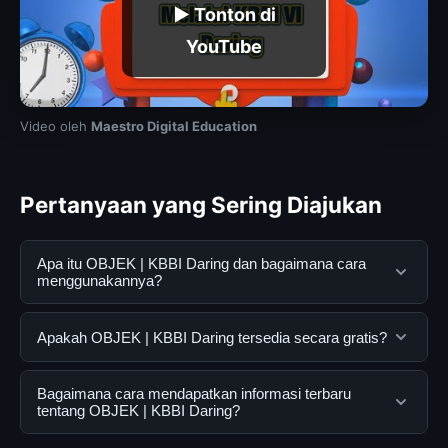
▶ Tonton di
YouTube
Video oleh
Maestro Digital Education
Pertanyaan yang Sering Diajukan
Apa itu OBJEK | KBBI Daring dan bagaimana cara
menggunakannya?
OBJEK | KBBI Daring adalah layanan digital yang
Apakah OBJEK | KBBI Daring tersedia secara gratis?
dirancang untuk membantu pengguna mendapatkan
informasi lengkap dan terpercaya. Anda dapat
Ya, OBJEK | KBBI Daring dapat diakses secara gratis
Bagaimana cara mendapatkan informasi terbaru
menggunakannya dengan mengunjungi situs resmi dan
oleh semua pengguna. Tidak ada biaya tersembunyi
tentang OBJEK | KBBI Daring?
mengikuti panduan yang tersedia.
atau langganan yang diperlukan untuk menggunakan