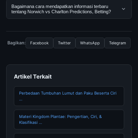
terpercaya. Anda dapat menggunakannya dengan
Ya, Norwich vs Charlton Predictions, Betting dapat
Bagaimana cara mendapatkan informasi terbaru
mengunjungi situs resmi dan mengikuti panduan yang
diakses secara gratis oleh semua pengguna. Tidak ada
tentang Norwich vs Charlton Predictions, Betting?
tersedia.
biaya tersembunyi atau langganan yang diperlukan
untuk menggunakan layanan dasar yang disediakan.
Untuk mendapatkan informasi terbaru tentang Norwich
vs Charlton Predictions, Betting, Anda bisa
mengunjungi halaman resmi kami secara berkala. Kami
Bagikan:
Facebook
Twitter
WhatsApp
Telegram
selalu memperbarui konten dengan informasi terkini dan
terpercaya.
Artikel Terkait
Perbedaan Tumbuhan Lumut dan Paku Beserta Ciri
…
Materi Kingdom Plantae: Pengertian, Ciri, &
Klasifikasi …