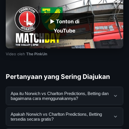
▶ Tonton di
YouTube
Video oleh
The PinkUn
Pertanyaan yang Sering Diajukan
Apa itu Norwich vs Charlton Predictions, Betting dan
bagaimana cara menggunakannya?
Norwich vs Charlton Predictions, Betting adalah
Apakah Norwich vs Charlton Predictions, Betting
layanan digital yang dirancang untuk membantu
tersedia secara gratis?
pengguna mendapatkan informasi lengkap dan