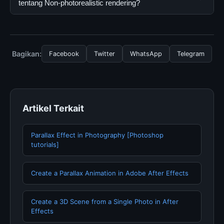
resmi dan mengikuti panduan yang tersedia.
gratis oleh semua pengguna. Tidak ada biaya
tentang Non-photorealistic rendering?
tersembunyi atau langganan yang diperlukan untuk
menggunakan layanan dasar yang disediakan.
Untuk mendapatkan informasi terbaru tentang Non-
photorealistic rendering, Anda bisa mengunjungi
halaman resmi kami secara berkala. Kami selalu
Bagikan:
Facebook
Twitter
WhatsApp
Telegram
memperbarui konten dengan informasi terkini dan
terpercaya.
Artikel Terkait
Parallax Effect in Photography [Photoshop
tutorials]
Create a Parallax Animation in Adobe After Effects
Create a 3D Scene from a Single Photo in After
Effects