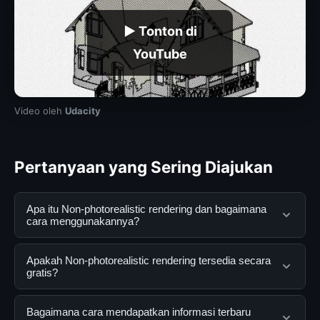
▶ Tonton di
YouTube
Video oleh
Udacity
Pertanyaan yang Sering Diajukan
Apa itu Non-photorealistic rendering dan bagaimana
cara menggunakannya?
Non-photorealistic rendering adalah layanan digital
Apakah Non-photorealistic rendering tersedia secara
yang dirancang untuk membantu pengguna
gratis?
mendapatkan informasi lengkap dan terpercaya. Anda
dapat menggunakannya dengan mengunjungi situs
Ya, Non-photorealistic rendering dapat diakses secara
Bagaimana cara mendapatkan informasi terbaru