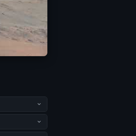
 membantu pengguna
mengunjungi situs