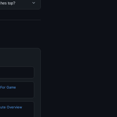
engguna. Tidak ada
ches top?
ang disediakan.
 Anda bisa
n informasi terkini
g For Game
inute Overview