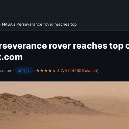
›
NASA's Perseverance rover reaches top
severance rover reaches top o
x.com
ox.com
•
•
★★★★☆ 4.7/5 (242508 ulasan)
Utilities