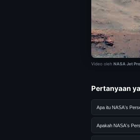
Video oleh
NASA Jet Pro
Pertanyaan ya
Apa itu NASA's Pers
NASA's Perseverance
Apakah NASA's Perse
mendapatkan inform
resmi dan mengikuti