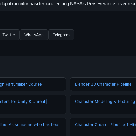
ance rover reaches top dapat diakses secara gratis oleh semua p
apatkan informasi terbaru tentang NASA's Perseverance rover rea
tau langganan yang diperlukan untuk menggunakan layanan dasar y
nformasi terbaru tentang NASA's Perseverance rover reaches top,
 resmi kami secara berkala. Kami selalu memperbarui konten denga
Twitter
WhatsApp
Telegram
ign Partymaker Course
Blender 3D Character Pipeline
ers for Unity & Unreal |
Character Modeling & Texturin
eline. As someone who has been
Character Creator Pipeline 1 M