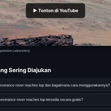
▶ Tonton di YouTube
pulsion Laboratory
ng Sering Diajukan
everance rover reaches top dan bagaimana cara menggunakannya?
 rover reaches top adalah layanan digital yang dirancang untuk
verance rover reaches top tersedia secara gratis?
asi lengkap dan terpercaya. Anda dapat menggunakannya dengan 
 panduan yang tersedia.