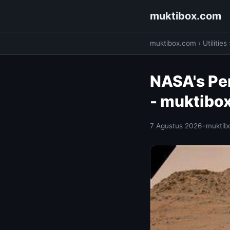
muktibox.com
muktibox.com
›
Utilities
NASA's Per
- muktibo
7 Agustus 2026
•
muktib