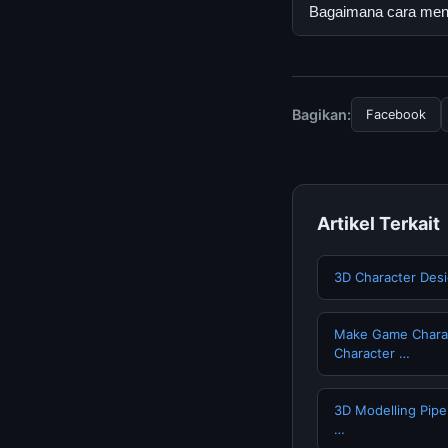
Ya, NASA's Persever
Bagaimana cara mend
biaya tersembunyi a
Untuk mendapatkan i
mengunjungi halaman
dan terpercaya.
Bagikan:
Facebook
Artikel Terkait
3D Character Des
Make Game Charact
Character …
3D Modelling Pip
…