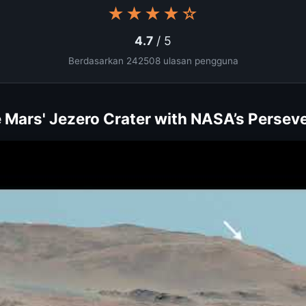
★★★★☆
4.7
/ 5
Berdasarkan 242508 ulasan pengguna
e Mars' Jezero Crater with NASA’s Persev