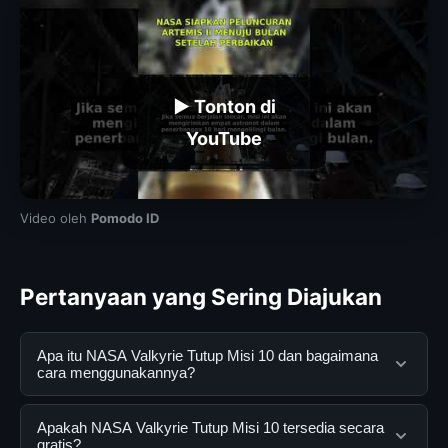
▶ Tonton di
YouTube
Video oleh
Pomodo ID
Pertanyaan yang Sering Diajukan
Apa itu NASA Valkyrie Tutup Misi 10 dan bagaimana
cara menggunakannya?
NASA Valkyrie Tutup Misi 10 adalah layanan digital yang
Apakah NASA Valkyrie Tutup Misi 10 tersedia secara
dirancang untuk membantu pengguna mendapatkan
gratis?