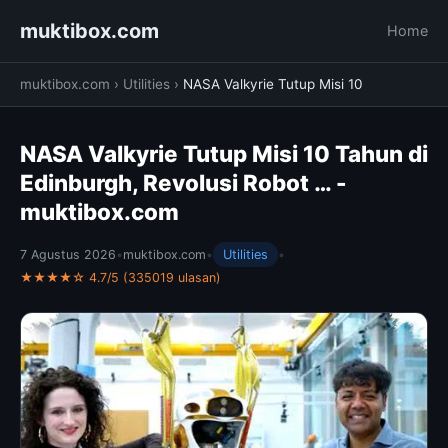
muktibox.com
Home
muktibox.com
›
Utilities
›
NASA Valkyrie Tutup Misi 10
NASA Valkyrie Tutup Misi 10 Tahun di
Edinburgh, Revolusi Robot … -
muktibox.com
7 Agustus 2026
•
muktibox.com
•
Utilities
•
★★★★☆ 4.7/5 (335019 ulasan)