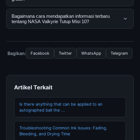
informasi lengkap dan terpercaya. Anda dapat
menggunakannya dengan mengunjungi situs resmi dan
Ya, NASA Valkyrie Tutup Misi 10 dapat diakses secara
Bagaimana cara mendapatkan informasi terbaru
mengikuti panduan yang tersedia.
gratis oleh semua pengguna. Tidak ada biaya
tentang NASA Valkyrie Tutup Misi 10?
tersembunyi atau langganan yang diperlukan untuk
menggunakan layanan dasar yang disediakan.
Untuk mendapatkan informasi terbaru tentang NASA
Valkyrie Tutup Misi 10, Anda bisa mengunjungi halaman
resmi kami secara berkala. Kami selalu memperbarui
Bagikan:
Facebook
Twitter
WhatsApp
Telegram
konten dengan informasi terkini dan terpercaya.
Artikel Terkait
Is there anything that can be applied to an
autographed ball the ...
Troubleshooting Common Ink Issues: Fading,
Bleeding, and Drying Time