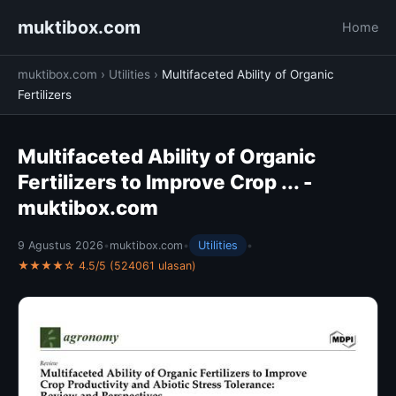
muktibox.com
Home
muktibox.com
›
Utilities
›
Multifaceted Ability of Organic
Fertilizers
Multifaceted Ability of Organic
Fertilizers to Improve Crop ... -
muktibox.com
9 Agustus 2026
•
muktibox.com
•
Utilities
•
★★★★☆ 4.5/5 (524061 ulasan)