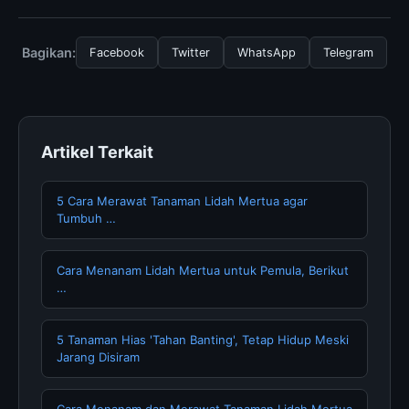
untuk menggunakan layanan dasar yang disediakan.
Untuk mendapatkan informasi terbaru tentang
Multifaceted Ability of Organic Fertilizers, Anda bisa
mengunjungi halaman resmi kami secara berkala. Kami
Bagikan:
Facebook
Twitter
WhatsApp
Telegram
selalu memperbarui konten dengan informasi terkini dan
terpercaya.
Artikel Terkait
5 Cara Merawat Tanaman Lidah Mertua agar
Tumbuh …
Cara Menanam Lidah Mertua untuk Pemula, Berikut
…
5 Tanaman Hias 'Tahan Banting', Tetap Hidup Meski
Jarang Disiram