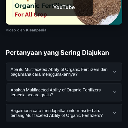
YouTube
Video oleh
Kisanpedia
Pertanyaan yang Sering Diajukan
Apa itu Multifaceted Ability of Organic Fertilizers dan
bagaimana cara menggunakannya?
Multifaceted Ability of Organic Fertilizers adalah layanan
Apakah Multifaceted Ability of Organic Fertilizers
digital yang dirancang untuk membantu pengguna
tersedia secara gratis?
mendapatkan informasi lengkap dan terpercaya. Anda
dapat menggunakannya dengan mengunjungi situs
Ya, Multifaceted Ability of Organic Fertilizers dapat
Bagaimana cara mendapatkan informasi terbaru
resmi dan mengikuti panduan yang tersedia.
diakses secara gratis oleh semua pengguna. Tidak ada
tentang Multifaceted Ability of Organic Fertilizers?
biaya tersembunyi atau langganan yang diperlukan