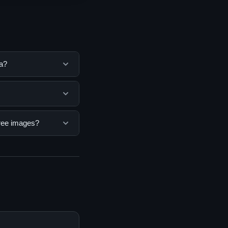
a?
tuk membantu
ya dengan
ua pengguna. Tidak
ree images?
ar yang disediakan.
ges, Anda bisa
n informasi terkini