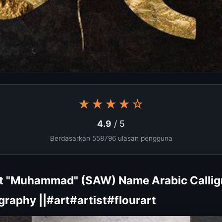
★★★★☆
4.9
/ 5
Berdasarkan 558796 ulasan pengguna
t "Muhammad" (SAW) Name Arabic Callig
ligraphy ||#art#artist#flourart