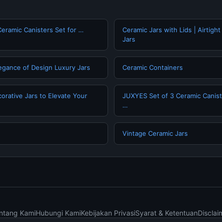
eramic Canisters Set for …
Ceramic Jars with Lids | Airtigh
Jars
egance of Design Luxury Jars
Ceramic Containers
orative Jars to Elevate Your
JUXYES Set of 3 Ceramic Canist
…
Vintage Ceramic Jars
ntang Kami
Hubungi Kami
Kebijakan Privasi
Syarat & Ketentuan
Disclai