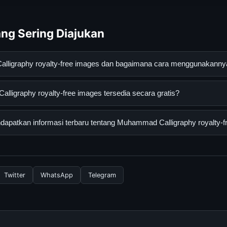
ng Sering Diajukan
lligraphy royalty-free images dan bagaimana cara menggunakanny
y royalty-free images adalah layanan digital yang dirancang un
igraphy royalty-free images tersedia secara gratis?
an informasi lengkap dan terpercaya. Anda dapat menggunakann
esmi dan mengikuti panduan yang tersedia.
raphy royalty-free images dapat diakses secara gratis oleh sem
apatkan informasi terbaru tentang Muhammad Calligraphy royalty-f
yi atau langganan yang diperlukan untuk menggunakan layanan das
nformasi terbaru tentang Muhammad Calligraphy royalty-free ima
 resmi kami secara berkala. Kami selalu memperbarui konten denga
Twitter
WhatsApp
Telegram