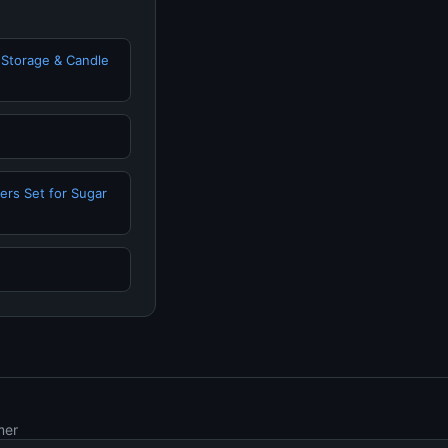
t Storage & Candle
ers Set for Sugar
mer