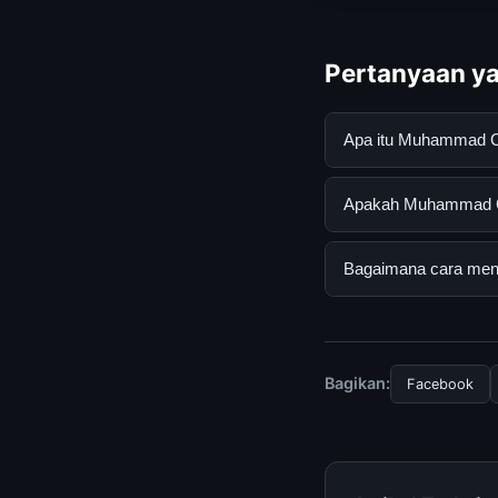
Pertanyaan ya
Apa itu Muhammad Ca
Muhammad Calligraph
Apakah Muhammad Call
pengguna mendapatk
mengunjungi situs r
Ya, Muhammad Callig
Bagaimana cara mend
ada biaya tersembun
Untuk mendapatkan i
mengunjungi halaman
dan terpercaya.
Bagikan:
Facebook