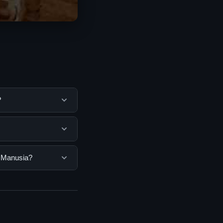
?
k membantu pengguna
mengunjungi situs
pengguna. Tidak ada
n Manusia?
ang disediakan.
, Anda bisa
n informasi terkini