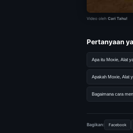
Video oleh
Cari Tahu!
Pertanyaan ya
Apa itu Moxie, Ala
Moxie, Alat yang Me
Apakah Moxie, Alat 
mendapatkan inform
resmi dan mengikuti
Ya, Moxie, Alat yan
Bagaimana cara mend
biaya tersembunyi a
Untuk mendapatkan i
mengunjungi halaman
dan terpercaya.
Bagikan:
Facebook