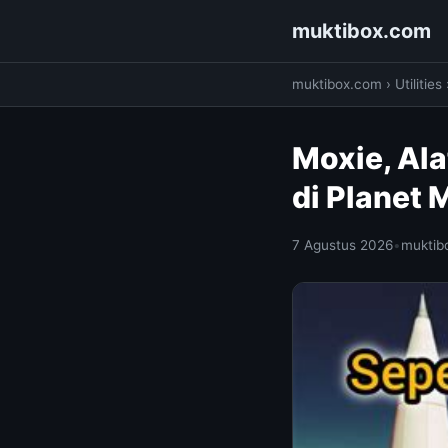
muktibox.com
muktibox.com
›
Utilities
Moxie, Al
di Planet
7 Agustus 2026
•
muktib