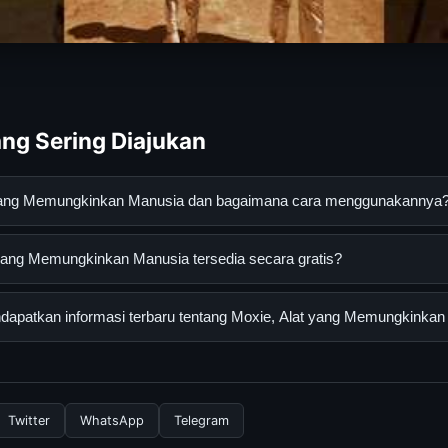
ng Sering Diajukan
t yang Memungkinkan Manusia dan bagaimana cara menggunakannya
mungkinkan Manusia adalah layanan digital yang dirancang untu
yang Memungkinkan Manusia tersedia secara gratis?
asi lengkap dan terpercaya. Anda dapat menggunakannya dengan 
 panduan yang tersedia.
g Memungkinkan Manusia dapat diakses secara gratis oleh semua 
apatkan informasi terbaru tentang Moxie, Alat yang Memungkinka
tau langganan yang diperlukan untuk menggunakan layanan dasar y
nformasi terbaru tentang Moxie, Alat yang Memungkinkan Manusia
 resmi kami secara berkala. Kami selalu memperbarui konten denga
Twitter
WhatsApp
Telegram