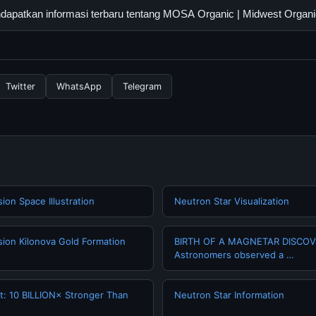
 panduan yang tersedia.
Midwest Organic dapat diakses secara gratis oleh semua pengguna
apatkan informasi terbaru tentang MOSA Organic | Midwest Organ
ngganan yang diperlukan untuk menggunakan layanan dasar yang d
nformasi terbaru tentang MOSA Organic | Midwest Organic, Anda
secara berkala. Kami selalu memperbarui konten dengan informasi t
Twitter
WhatsApp
Telegram
sion Space Illustration
Neutron Star Visualization
ision Kilonova Gold Formation
BIRTH OF A MAGNETAR DISCO
Astronomers observed a …
t: 10 BILLION× Stronger Than
Neutron Star Information