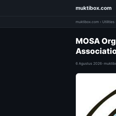
muktibox.com
muktibox.com
›
Utilities
MOSA Orga
Associati
6 Agustus 2026
•
muktib