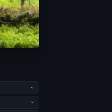
ntu pengguna
mengunjungi situs