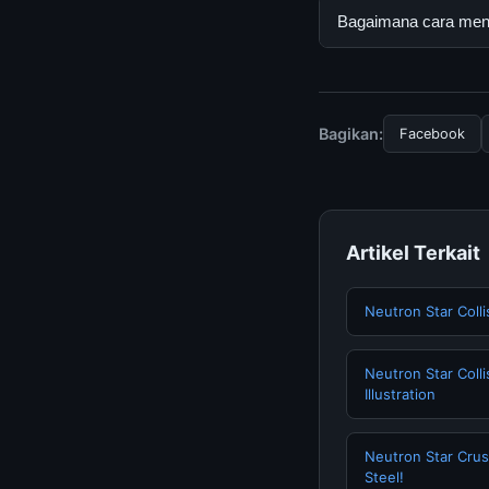
resmi dan mengikuti
Ya, MOSA Organic | 
Bagaimana cara mend
tersembunyi atau la
Untuk mendapatkan i
halaman resmi kami 
terpercaya.
Bagikan:
Facebook
Artikel Terkait
Neutron Star Colli
Neutron Star Coll
Illustration
Neutron Star Crus
Steel!