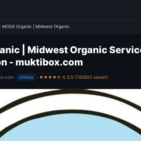
›
MOSA Organic | Midwest Organic
nic | Midwest Organic Servic
on - muktibox.com
ox.com
•
•
★★★★☆ 4.3/5 (783802 ulasan)
Utilities