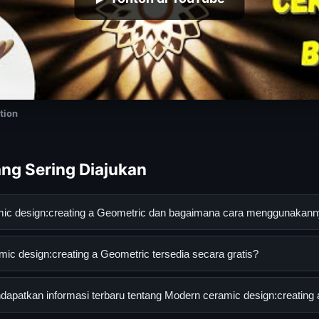
tion
ng Sering Diajukan
mic design:creating a Geometric dan bagaimana cara menggunakan
gn:creating a Geometric adalah layanan digital yang dirancang u
c design:creating a Geometric tersedia secara gratis?
an informasi lengkap dan terpercaya. Anda dapat menggunakann
esmi dan mengikuti panduan yang tersedia.
design:creating a Geometric dapat diakses secara gratis oleh se
apatkan informasi terbaru tentang Modern ceramic design:creating
yi atau langganan yang diperlukan untuk menggunakan layanan das