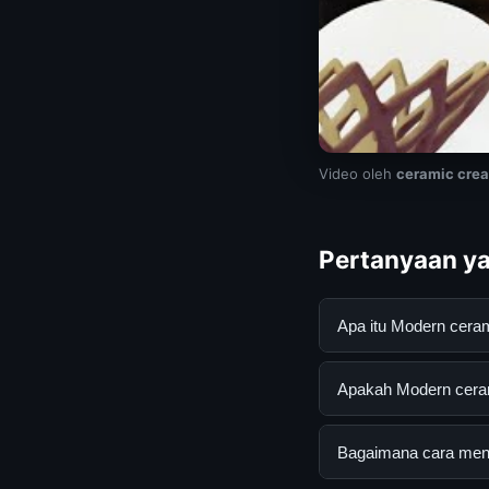
Video oleh
ceramic crea
Pertanyaan ya
Apa itu Modern cera
Modern ceramic desi
Apakah Modern cerami
pengguna mendapatk
mengunjungi situs r
Ya, Modern ceramic 
Bagaimana cara mend
ada biaya tersembun