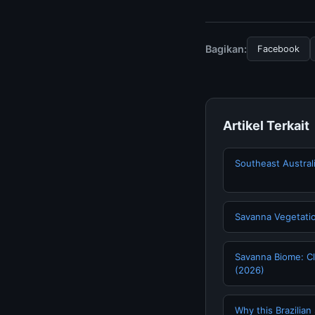
Untuk mendapatkan i
mengunjungi halaman
dan terpercaya.
Bagikan:
Facebook
Artikel Terkait
Southeast Austral
Savanna Vegetati
Savanna Biome: Cli
(2026)
Why this Brazilian 