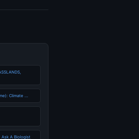
tric, Anda bisa
n informasi terkini
ASSLANDS,
e): Climate ...
 Ask A Biologist