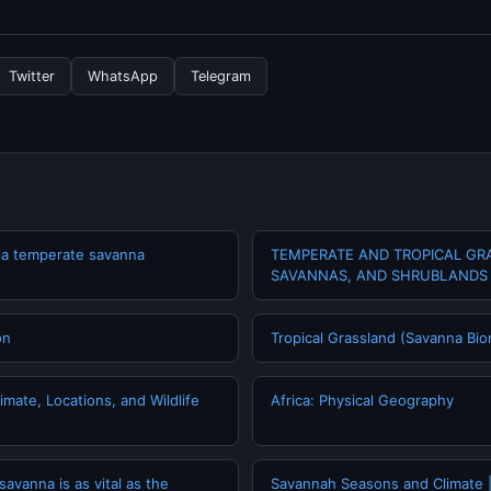
nformasi terbaru tentang Modern ceramic design:creating a Geome
 resmi kami secara berkala. Kami selalu memperbarui konten denga
Twitter
WhatsApp
Telegram
ia temperate savanna
TEMPERATE AND TROPICAL GR
SAVANNAS, AND SHRUBLANDS
on
Tropical Grassland (Savanna Biom
mate, Locations, and Wildlife
Africa: Physical Geography
savanna is as vital as the
Savannah Seasons and Climate |