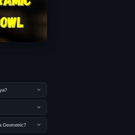
nya?
ntuk membantu
ya dengan
mua pengguna. Tidak
 a Geometric?
ar yang disediakan.