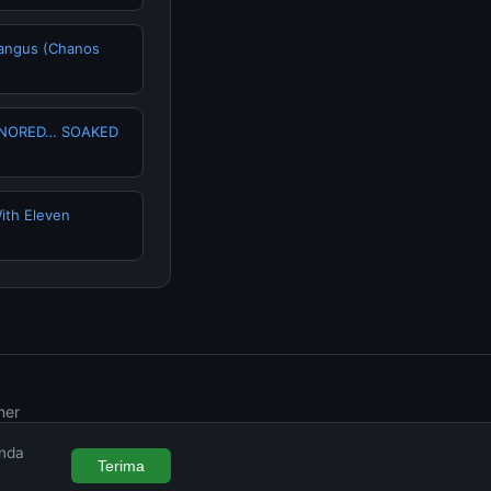
Bangus (Chanos
GNORED… SOAKED
ith Eleven
mer
Anda
Terima