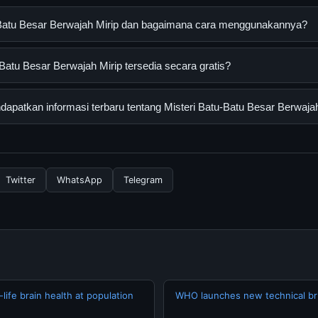
u-Batu Besar Berwajah Mirip dan bagaimana cara menggunakannya?
esar Berwajah Mirip adalah layanan digital yang dirancang untuk 
Batu Besar Berwajah Mirip tersedia secara gratis?
asi lengkap dan terpercaya. Anda dapat menggunakannya dengan 
 panduan yang tersedia.
tu Besar Berwajah Mirip dapat diakses secara gratis oleh semua pe
patkan informasi terbaru tentang Misteri Batu-Batu Besar Berwajah
tau langganan yang diperlukan untuk menggunakan layanan dasar y
nformasi terbaru tentang Misteri Batu-Batu Besar Berwajah Mirip, 
 resmi kami secara berkala. Kami selalu memperbarui konten denga
Twitter
WhatsApp
Telegram
life brain health at population
WHO launches new technical bri