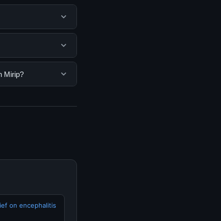
membantu pengguna
mengunjungi situs
ngguna. Tidak ada
 Mirip?
ang disediakan.
Anda bisa
n informasi terkini
ef on encephalitis