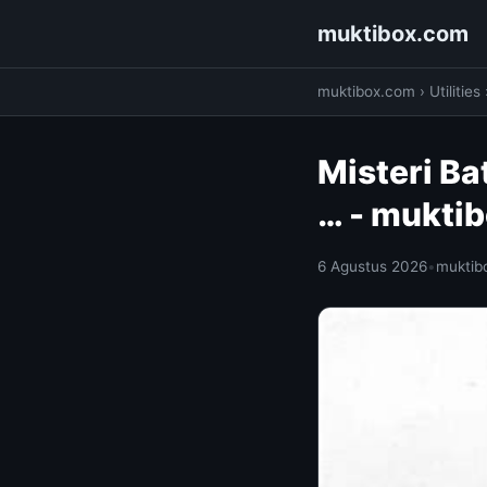
muktibox.com
muktibox.com
›
Utilities
Misteri Ba
… - mukti
6 Agustus 2026
•
muktib