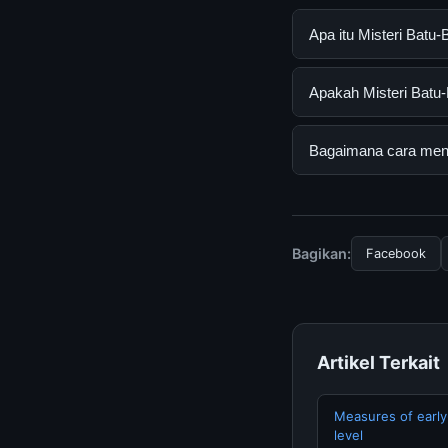
Apa itu Misteri Bat
Misteri Batu-Batu B
Apakah Misteri Batu-
mendapatkan inform
resmi dan mengikuti
Ya, Misteri Batu-Ba
Bagaimana cara menda
biaya tersembunyi a
Untuk mendapatkan i
mengunjungi halaman
dan terpercaya.
Bagikan:
Facebook
Artikel Terkait
Measures of early-
level