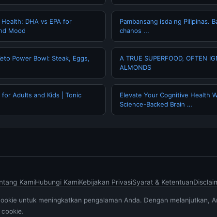
 Health: DHA vs EPA for
Pambansang isda ng Pilipinas. 
and Mood
chanos ...
Keto Power Bowl: Steak, Eggs,
A TRUE SUPERFOOD, OFTEN I
ALMONDS
for Adults and Kids | Tonic
Elevate Your Cognitive Health W
Science-Backed Brain …
ntang Kami
Hubungi Kami
Kebijakan Privasi
Syarat & Ketentuan
Disclai
cookie untuk meningkatkan pengalaman Anda. Dengan melanjutkan, 
© 2026 muktibox.com. All rights reserved.
cookie.