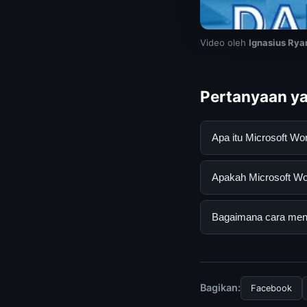
Video oleh
Ignasius Rya
Pertanyaan ya
Apa itu Microsoft W
Microsoft Word adal
Apakah Microsoft Wor
lengkap dan terperc
panduan yang tersed
Ya, Microsoft Word 
Bagaimana cara mend
langganan yang dipe
Untuk mendapatkan i
secara berkala. Kami
Bagikan:
Facebook