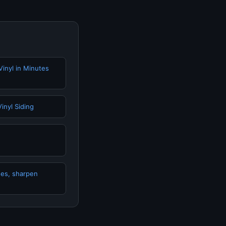
inyl in Minutes
inyl Siding
hes, sharpen