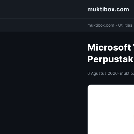
muktibox.com
muktibox.com
›
Utilities
Microsoft
Perpustak
6 Agustus 2026
•
muktib