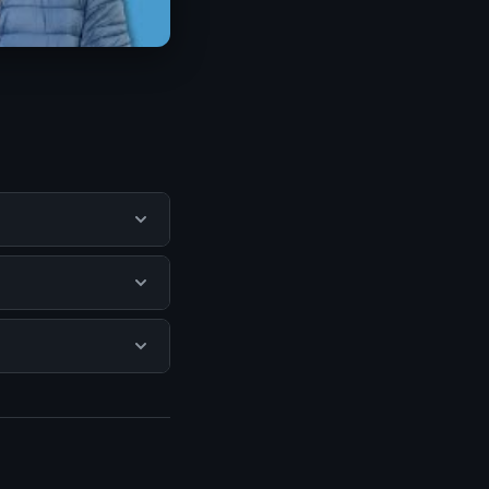
apatkan informasi
 dan mengikuti
 tersembunyi atau
 halaman resmi kami
a.