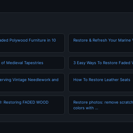
aded Polywood Furniture in 10
Restore & Refresh Your Marine V
n of Medieval Tapestries
3 Easy Ways To Restore Faded V
serving Vintage Needlework and
How To Restore Leather Seats
: Restoring FADED WOOD
Restore photos: remove scratc
colors with …