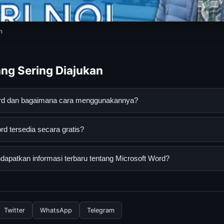
n
ng Sering Diajukan
ord dan bagaimana cara menggunakannya?
ah layanan digital yang dirancang untuk membantu pengguna mend
d tersedia secara gratis?
aya. Anda dapat menggunakannya dengan mengunjungi situs resmi
ia.
dapat diakses secara gratis oleh semua pengguna. Tidak ada biaya
apatkan informasi terbaru tentang Microsoft Word?
rlukan untuk menggunakan layanan dasar yang disediakan.
nformasi terbaru tentang Microsoft Word, Anda bisa mengunjungi
 selalu memperbarui konten dengan informasi terkini dan terpercay
Twitter
WhatsApp
Telegram