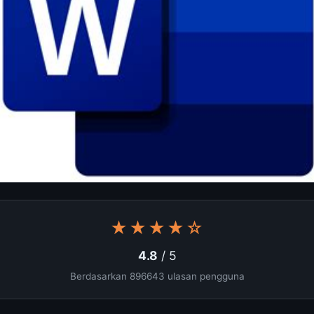
★★★★☆
4.8
/ 5
Berdasarkan 896643 ulasan pengguna