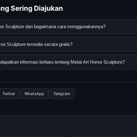
ng Sering Diajukan
orse Sculpture dan bagaimana cara menggunakannya?
lpture adalah layanan digital yang dirancang untuk membantu pe
se Sculpture tersedia secara gratis?
an terpercaya. Anda dapat menggunakannya dengan mengunjungi s
ang tersedia.
 Sculpture dapat diakses secara gratis oleh semua pengguna. Tidak
patkan informasi terbaru tentang Metal Art Horse Sculpture?
ngganan yang diperlukan untuk menggunakan layanan dasar yang d
nformasi terbaru tentang Metal Art Horse Sculpture, Anda bisa m
rkala. Kami selalu memperbarui konten dengan informasi terkini da
Twitter
WhatsApp
Telegram