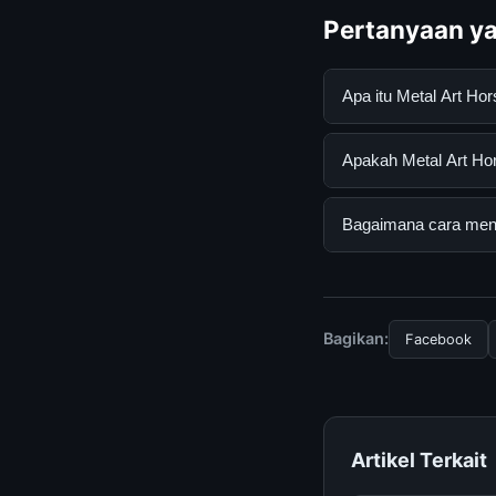
Pertanyaan ya
Apa itu Metal Art H
Metal Art Horse Scu
Apakah Metal Art Hor
informasi lengkap d
mengikuti panduan y
Ya, Metal Art Horse
Bagaimana cara menda
tersembunyi atau la
Untuk mendapatkan i
resmi kami secara be
Bagikan:
Facebook
Artikel Terkait