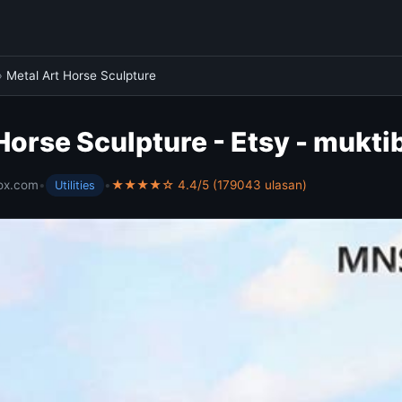
›
Metal Art Horse Sculpture
Horse Sculpture - Etsy - mukt
ox.com
•
•
★★★★☆ 4.4/5 (179043 ulasan)
Utilities