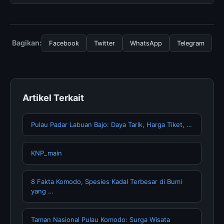
tersembunyi atau langganan yang diperlukan untuk
menggunakan layanan dasar yang disediakan.
Untuk mendapatkan informasi terbaru tentang Mequinol
Dan Tretinoin (jalur Topikal):, Anda bisa mengunjungi
halaman resmi kami secara berkala. Kami selalu
Bagikan:
Facebook
Twitter
WhatsApp
Telegram
memperbarui konten dengan informasi terkini dan
terpercaya.
Artikel Terkait
Pulau Padar Labuan Bajo: Daya Tarik, Harga Tiket, …
KNP_main
8 Fakta Komodo, Spesies Kadal Terbesar di Bumi
yang …
Taman Nasional Pulau Komodo: Surga Wisata