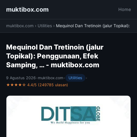
muktibox.com
Home
muktibox.com
›
Utilities
›
Mequinol Dan Tretinoin (jalur Topikal):
Mequinol Dan Tretinoin (jalur
Topikal): Penggunaan, Efek
Samping, … - muktibox.com
9 Agustus 2026
•
muktibox.com
•
Utilities
•
★★★★☆ 4.4/5 (249785 ulasan)