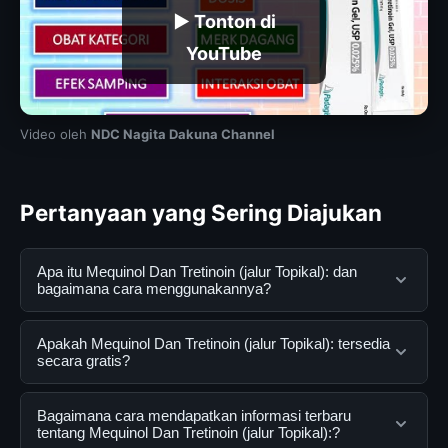
▶ Tonton di
YouTube
Video oleh
NDC Nagita Dakuna Channel
Pertanyaan yang Sering Diajukan
Apa itu Mequinol Dan Tretinoin (jalur Topikal): dan
bagaimana cara menggunakannya?
Mequinol Dan Tretinoin (jalur Topikal): adalah layanan
Apakah Mequinol Dan Tretinoin (jalur Topikal): tersedia
digital yang dirancang untuk membantu pengguna
secara gratis?
mendapatkan informasi lengkap dan terpercaya. Anda
dapat menggunakannya dengan mengunjungi situs
Ya, Mequinol Dan Tretinoin (jalur Topikal): dapat diakses
Bagaimana cara mendapatkan informasi terbaru
resmi dan mengikuti panduan yang tersedia.
secara gratis oleh semua pengguna. Tidak ada biaya
tentang Mequinol Dan Tretinoin (jalur Topikal):?