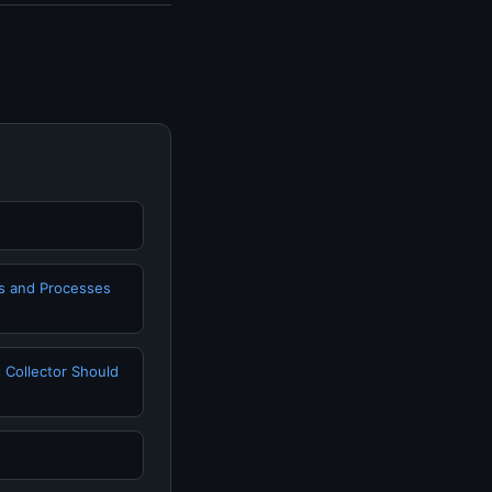
n informasi terkini
es and Processes
 Collector Should