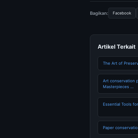
mengunjungi halaman
dan terpercaya.
Bagikan:
Facebook
Artikel Terkait
The Art of Preser
Art conservation 
Masterpieces …
Essential Tools f
Paper conservati