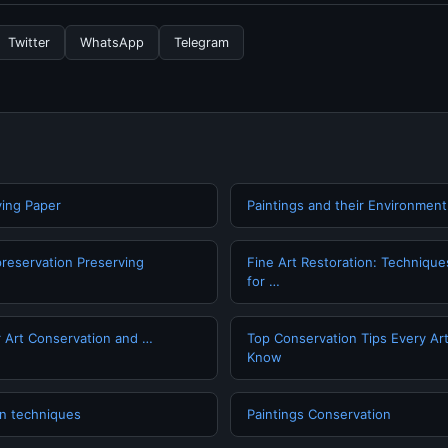
 resmi kami secara berkala. Kami selalu memperbarui konten denga
Twitter
WhatsApp
Telegram
ving Paper
Paintings and their Environment
preservation Preserving
Fine Art Restoration: Techniqu
for …
or Art Conservation and …
Top Conservation Tips Every Art
Know
on techniques
Paintings Conservation