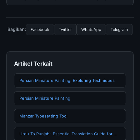
biaya tersembunyi atau langganan yang diperlukan
untuk menggunakan layanan dasar yang disediakan.
Untuk mendapatkan informasi terbaru tentang
Mengenal Gaya Arsitektur Rustic yang, Anda bisa
mengunjungi halaman resmi kami secara berkala. Kami
Bagikan:
Facebook
Twitter
WhatsApp
Telegram
selalu memperbarui konten dengan informasi terkini dan
terpercaya.
Artikel Terkait
Persian Miniature Painting: Exploring Techniques
Persian Miniature Painting
Manzar Typesetting Tool
Urdu To Punjabi: Essential Translation Guide for …