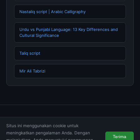
Nastaliq script | Arabic Calligraphy
Urdu vs Punjabi Language: 13 Key Differences and
Cultural Significance
Taliq script
Mir Ali Tabrizi
Tentang Kami
Hubungi Kami
Kebijakan Privasi
Situs ini menggunakan cookie untuk
Syarat & Ketentuan
Disclaimer
meningkatkan pengalaman Anda. Dengan
Terima