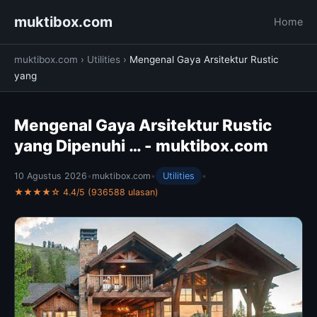
muktibox.com
Home
muktibox.com
›
Utilities
›
Mengenal Gaya Arsitektur Rustic
yang
Mengenal Gaya Arsitektur Rustic
yang Dipenuhi … - muktibox.com
10 Agustus 2026
•
muktibox.com
•
Utilities
•
★★★★☆ 4.4/5 (936588 ulasan)