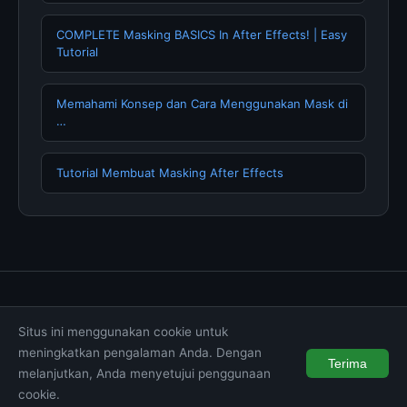
COMPLETE Masking BASICS In After Effects! | Easy
Tutorial
Memahami Konsep dan Cara Menggunakan Mask di
…
Tutorial Membuat Masking After Effects
Tentang Kami
Hubungi Kami
Kebijakan Privasi
Situs ini menggunakan cookie untuk
Syarat & Ketentuan
Disclaimer
meningkatkan pengalaman Anda. Dengan
Terima
melanjutkan, Anda menyetujui penggunaan
© 2026 muktibox.com. All rights reserved.
cookie.