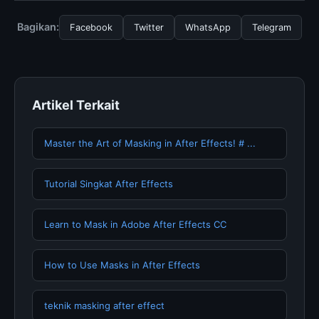
dengan Filosofi Tunjuk Ajar, Anda bisa mengunjungi
halaman resmi kami secara berkala. Kami selalu
Bagikan:
Facebook
Twitter
WhatsApp
Telegram
memperbarui konten dengan informasi terkini dan
terpercaya.
Artikel Terkait
Master the Art of Masking in After Effects! # ...
Tutorial Singkat After Effects
Learn to Mask in Adobe After Effects CC
How to Use Masks in After Effects
teknik masking after effect