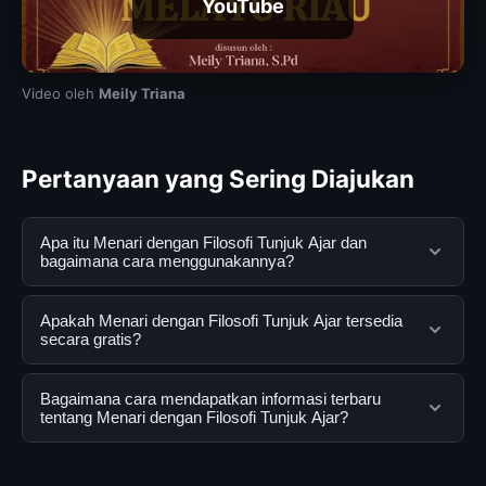
YouTube
Video oleh
Meily Triana
Pertanyaan yang Sering Diajukan
Apa itu Menari dengan Filosofi Tunjuk Ajar dan
bagaimana cara menggunakannya?
Menari dengan Filosofi Tunjuk Ajar adalah layanan
Apakah Menari dengan Filosofi Tunjuk Ajar tersedia
digital yang dirancang untuk membantu pengguna
secara gratis?
mendapatkan informasi lengkap dan terpercaya. Anda
dapat menggunakannya dengan mengunjungi situs
Ya, Menari dengan Filosofi Tunjuk Ajar dapat diakses
Bagaimana cara mendapatkan informasi terbaru
resmi dan mengikuti panduan yang tersedia.
secara gratis oleh semua pengguna. Tidak ada biaya
tentang Menari dengan Filosofi Tunjuk Ajar?
tersembunyi atau langganan yang diperlukan untuk
menggunakan layanan dasar yang disediakan.
Untuk mendapatkan informasi terbaru tentang Menari