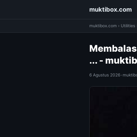
muktibox.com
muktibox.com
›
Utilities
Membalas 
... - mukt
6 Agustus 2026
•
muktib