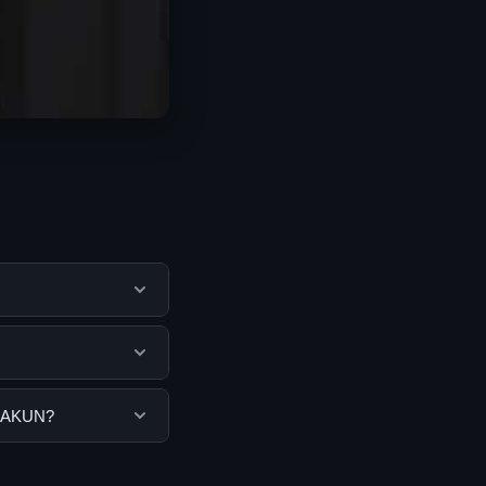
mbantu pengguna
mengunjungi situs
guna. Tidak ada
U AKUN?
ang disediakan.
nda bisa