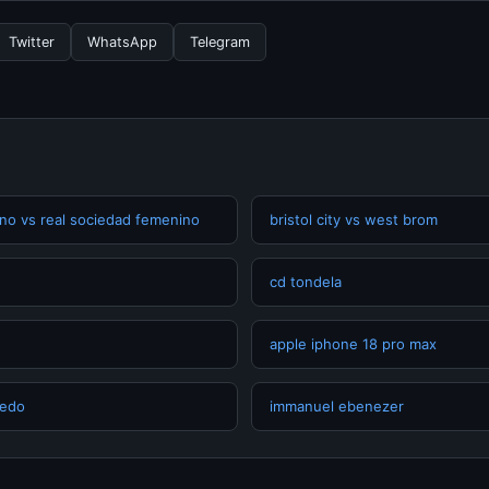
 resmi kami secara berkala. Kami selalu memperbarui konten denga
Twitter
WhatsApp
Telegram
no vs real sociedad femenino
bristol city vs west brom
cd tondela
apple iphone 18 pro max
iedo
immanuel ebenezer