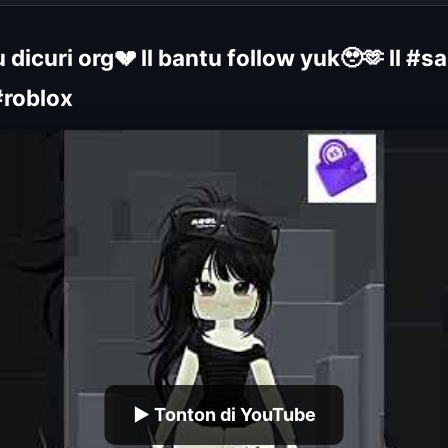
 dicuri org💔 ll bantu follow yuk🥹🫶 ll #s
#roblox
▶ Tonton di YouTube