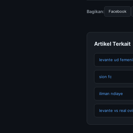
mengunjungi halaman
dan terpercaya.
Bagikan:
Facebook
Artikel Terkait
levante ud femeni
sion fc
iliman ndiaye
levante vs real ov