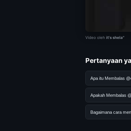
Video oleh
it's shela"
Pertanyaan ya
Apa itu Membalas @
Membalas @cacila_6
Apakah Membalas @c
mendapatkan inform
resmi dan mengikuti
Ya, Membalas @caci
Bagaimana cara men
biaya tersembunyi a
Untuk mendapatkan 