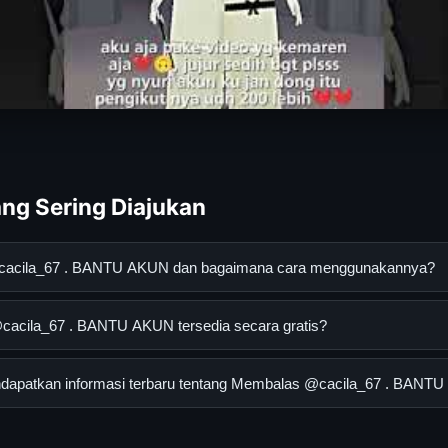
ng Sering Diajukan
cacila_67 . BANTU AKUN dan bagaimana cara menggunakannya?
7 . BANTU AKUN adalah layanan digital yang dirancang untuk me
acila_67 . BANTU AKUN tersedia secara gratis?
asi lengkap dan terpercaya. Anda dapat menggunakannya dengan 
 panduan yang tersedia.
la_67 . BANTU AKUN dapat diakses secara gratis oleh semua peng
dapatkan informasi terbaru tentang Membalas @cacila_67 . BANT
tau langganan yang diperlukan untuk menggunakan layanan dasar y
informasi terbaru tentang Membalas @cacila_67 . BANTU AKUN, A