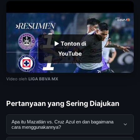
▶ Tonton di
YouTube
Video oleh
LIGA BBVA MX
Pertanyaan yang Sering Diajukan
Apa itu Mazatlán vs. Cruz Azul en dan bagaimana
cara menggunakannya?