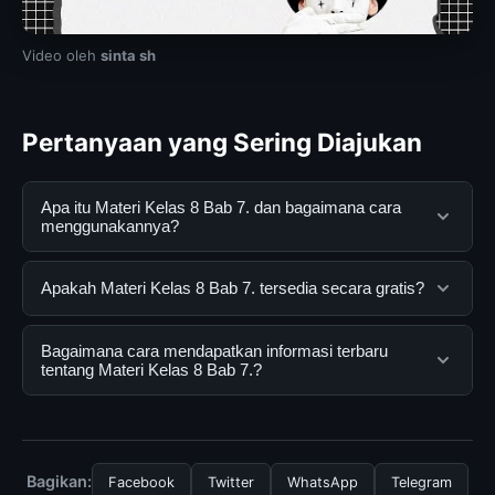
Video oleh
sinta sh
Pertanyaan yang Sering Diajukan
Apa itu Materi Kelas 8 Bab 7. dan bagaimana cara
menggunakannya?
Materi Kelas 8 Bab 7. adalah layanan digital yang
Apakah Materi Kelas 8 Bab 7. tersedia secara gratis?
dirancang untuk membantu pengguna mendapatkan
informasi lengkap dan terpercaya. Anda dapat
Ya, Materi Kelas 8 Bab 7. dapat diakses secara gratis
Bagaimana cara mendapatkan informasi terbaru
menggunakannya dengan mengunjungi situs resmi dan
oleh semua pengguna. Tidak ada biaya tersembunyi
tentang Materi Kelas 8 Bab 7.?
mengikuti panduan yang tersedia.
atau langganan yang diperlukan untuk menggunakan
layanan dasar yang disediakan.
Untuk mendapatkan informasi terbaru tentang Materi
Kelas 8 Bab 7., Anda bisa mengunjungi halaman resmi
kami secara berkala. Kami selalu memperbarui konten
Bagikan:
Facebook
Twitter
WhatsApp
Telegram