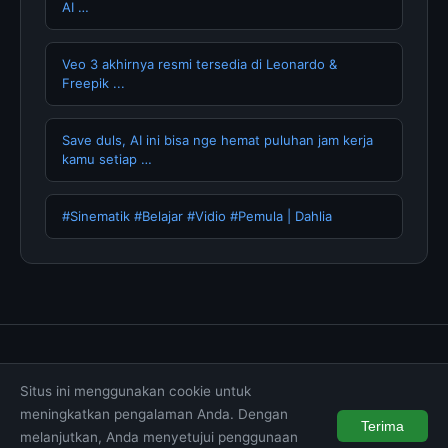
AI …
Veo 3 akhirnya resmi tersedia di Leonardo &
Freepik ...
Save duls, AI ini bisa nge hemat puluhan jam kerja
kamu setiap …
#Sinematik #Belajar #Vidio #Pemula | Dahlia
Tentang Kami
Hubungi Kami
Kebijakan Privasi
Situs ini menggunakan cookie untuk
Syarat & Ketentuan
Disclaimer
meningkatkan pengalaman Anda. Dengan
Terima
melanjutkan, Anda menyetujui penggunaan
© 2026 muktibox.com. All rights reserved.