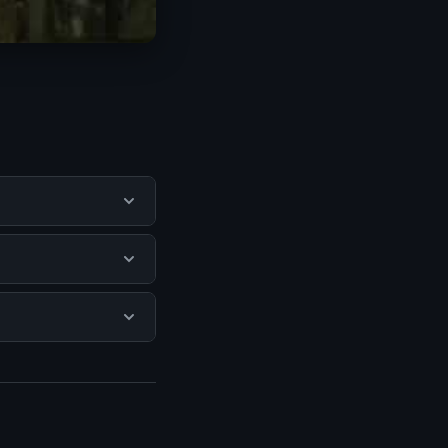
u pengguna
mengunjungi situs
 Tidak ada biaya
isediakan.
isa mengunjungi
erkini dan