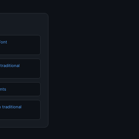
Font
traditional
onts
 traditional