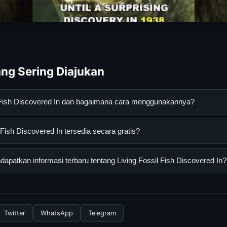
ng Sering Diajukan
il Fish Discovered In dan bagaimana cara menggunakannya?
iscovered In adalah layanan digital yang dirancang untuk membant
Fish Discovered In tersedia secara gratis?
asi lengkap dan terpercaya. Anda dapat menggunakannya dengan 
 panduan yang tersedia.
sh Discovered In dapat diakses secara gratis oleh semua pengguna.
patkan informasi terbaru tentang Living Fossil Fish Discovered In?
ngganan yang diperlukan untuk menggunakan layanan dasar yang d
formasi terbaru tentang Living Fossil Fish Discovered In, Anda b
secara berkala. Kami selalu memperbarui konten dengan informasi t
Twitter
WhatsApp
Telegram