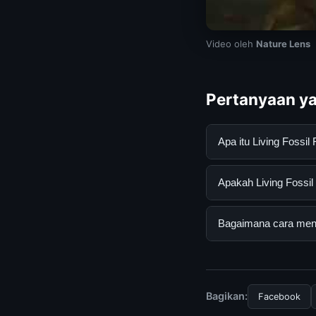
Video oleh
Nature Lens
Pertanyaan ya
Apa itu Living Foss
Living Fossil Fish D
Apakah Living Fossil 
mendapatkan inform
resmi dan mengikuti
Ya, Living Fossil Fi
Bagaimana cara menda
tersembunyi atau la
Untuk mendapatkan in
halaman resmi kami 
terpercaya.
Bagikan:
Facebook