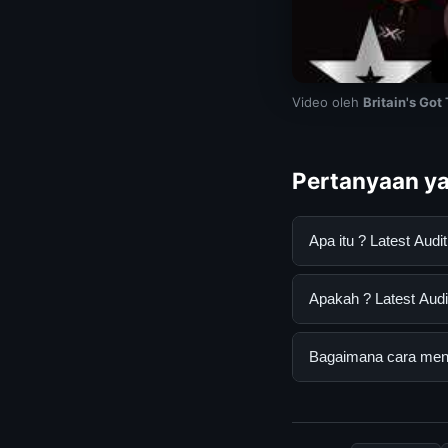
Video oleh
Britain's Got
Pertanyaan ya
Apa itu ? Latest Au
? Latest Auditions 
Apakah ? Latest Audit
informasi lengkap d
mengikuti panduan y
Ya, ? Latest Auditio
Bagaimana cara menda
tersembunyi atau la
Untuk mendapatkan i
resmi kami secara be