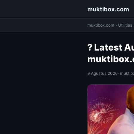
muktibox.com
muktibox.com
›
Utilities
? Latest A
muktibox
9 Agustus 2026
•
muktib