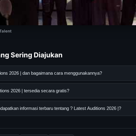
 Talent
ng Sering Diajukan
ditions 2026 | dan bagaimana cara menggunakannya?
2026 | adalah layanan digital yang dirancang untuk membantu pen
ions 2026 | tersedia secara gratis?
an terpercaya. Anda dapat menggunakannya dengan mengunjungi s
ang tersedia.
ns 2026 | dapat diakses secara gratis oleh semua pengguna. Tidak
patkan informasi terbaru tentang ? Latest Auditions 2026 |?
ngganan yang diperlukan untuk menggunakan layanan dasar yang d
nformasi terbaru tentang ? Latest Auditions 2026 |, Anda bisa me
rkala. Kami selalu memperbarui konten dengan informasi terkini da