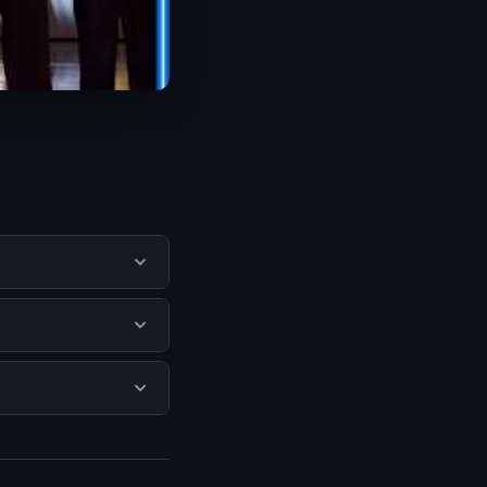
gguna mendapatkan
itus resmi dan
 ada biaya
isediakan.
ngunjungi halaman
n terpercaya.