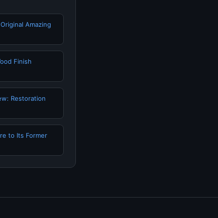
 Original Amazing
ood Finish
w: Restoration
e to Its Former