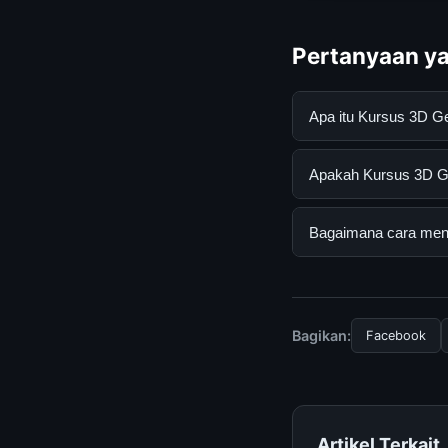
Pertanyaan ya
Apa itu Kursus 3D G
Kursus 3D Generalis
Apakah Kursus 3D Gen
mendapatkan inform
resmi dan mengikuti
Ya, Kursus 3D Genera
Bagaimana cara menda
tersembunyi atau la
Untuk mendapatkan i
halaman resmi kami 
terpercaya.
Bagikan:
Facebook
Artikel Terkait