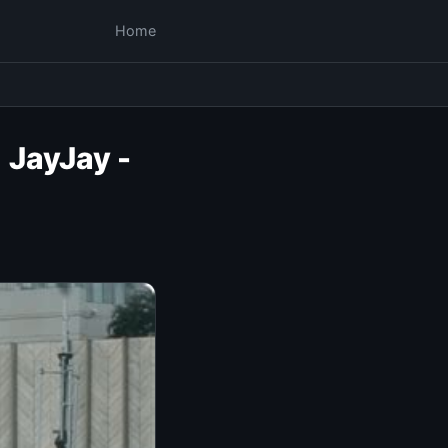
Home
 JayJay -