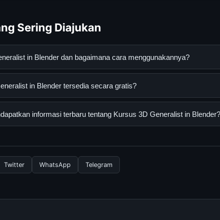
ng Sering Diajukan
eneralist in Blender dan bagaimana cara menggunakannya?
t in Blender adalah layanan digital yang dirancang untuk membant
eralist in Blender tersedia secara gratis?
asi lengkap dan terpercaya. Anda dapat menggunakannya dengan 
 panduan yang tersedia.
list in Blender dapat diakses secara gratis oleh semua pengguna.
patkan informasi terbaru tentang Kursus 3D Generalist in Blender
ngganan yang diperlukan untuk menggunakan layanan dasar yang d
nformasi terbaru tentang Kursus 3D Generalist in Blender, Anda b
secara berkala. Kami selalu memperbarui konten dengan informasi t
Twitter
WhatsApp
Telegram