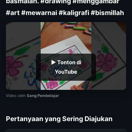
basmalah. #drawing #menggambar
#art #mewarnai #kaligrafi #bismillah
▶ Tonton di
YouTube
Video oleh
Sang Pembelajar
Pertanyaan yang Sering Diajukan