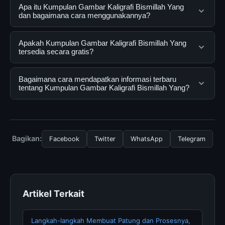
Apa itu Kumpulan Gambar Kaligrafi Bismillah Yang
dan bagaimana cara menggunakannya?
Kumpulan Gambar Kaligrafi Bismillah Yang adalah
Apakah Kumpulan Gambar Kaligrafi Bismillah Yang
layanan digital yang dirancang untuk membantu
tersedia secara gratis?
pengguna mendapatkan informasi lengkap dan
terpercaya. Anda dapat menggunakannya dengan
Ya, Kumpulan Gambar Kaligrafi Bismillah Yang dapat
Bagaimana cara mendapatkan informasi terbaru
mengunjungi situs resmi dan mengikuti panduan yang
diakses secara gratis oleh semua pengguna. Tidak ada
tentang Kumpulan Gambar Kaligrafi Bismillah Yang?
tersedia.
biaya tersembunyi atau langganan yang diperlukan
untuk menggunakan layanan dasar yang disediakan.
Untuk mendapatkan informasi terbaru tentang
Kumpulan Gambar Kaligrafi Bismillah Yang, Anda bisa
mengunjungi halaman resmi kami secara berkala. Kami
Bagikan:
Facebook
Twitter
WhatsApp
Telegram
selalu memperbarui konten dengan informasi terkini dan
terpercaya.
Artikel Terkait
Langkah-langkah Membuat Patung dan Prosesnya,