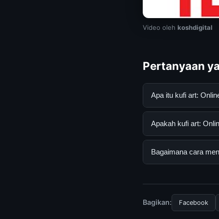
Video oleh
koshdigital
Pertanyaan ya
Apa itu kufi art: On
kufi art: Online app
Apakah kufi art: Onlin
mendapatkan inform
resmi dan mengikuti
Ya, kufi art: Online
Bagaimana cara mendap
tersembunyi atau la
Untuk mendapatkan in
halaman resmi kami 
terpercaya.
Bagikan:
Facebook