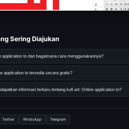
ng Sering Diajukan
line application to dan bagaimana cara menggunakannya?
lication to adalah layanan digital yang dirancang untuk membantu p
e application to tersedia secara gratis?
asi lengkap dan terpercaya. Anda dapat menggunakannya dengan 
 panduan yang tersedia.
 application to dapat diakses secara gratis oleh semua pengguna. Ti
atkan informasi terbaru tentang kufi art: Online application to?
ngganan yang diperlukan untuk menggunakan layanan dasar yang d
formasi terbaru tentang kufi art: Online application to, Anda bisa
secara berkala. Kami selalu memperbarui konten dengan informasi t
Twitter
WhatsApp
Telegram