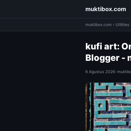
muktibox.com
muktibox.com
›
Utilities
kufi art: O
Blogger -
6 Agustus 2026
•
muktib