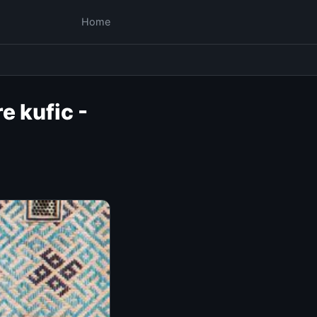
Home
e kufic -