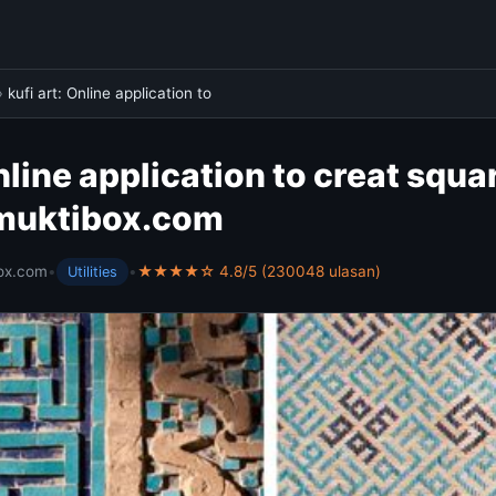
›
kufi art: Online application to
nline application to creat squar
 muktibox.com
ox.com
•
•
★★★★☆ 4.8/5 (230048 ulasan)
Utilities