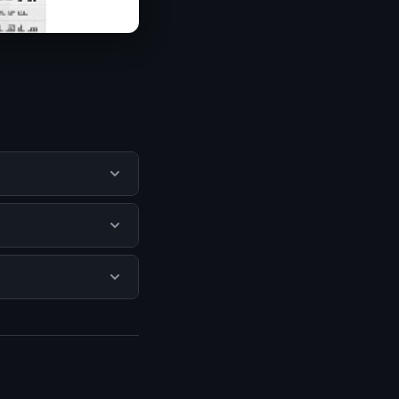
engguna
mengunjungi situs
dak ada biaya
isediakan.
 mengunjungi
erkini dan