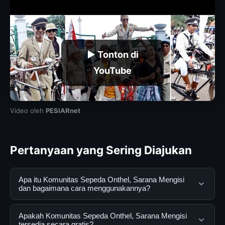
▶ Tonton di
YouTube
Video oleh
PESIARnet
Pertanyaan yang Sering Diajukan
Apa itu Komunitas Sepeda Onthel, Sarana Mengisi
dan bagaimana cara menggunakannya?
Komunitas Sepeda Onthel, Sarana Mengisi adalah
Apakah Komunitas Sepeda Onthel, Sarana Mengisi
layanan digital yang dirancang untuk membantu
tersedia secara gratis?