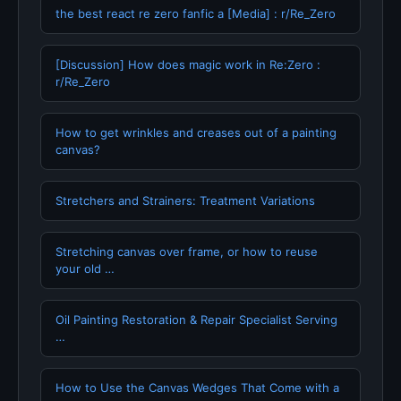
the best react re zero fanfic a [Media] : r/Re_Zero
[Discussion] How does magic work in Re:Zero :
r/Re_Zero
How to get wrinkles and creases out of a painting
canvas?
Stretchers and Strainers: Treatment Variations
Stretching canvas over frame, or how to reuse
your old …
Oil Painting Restoration & Repair Specialist Serving
…
How to Use the Canvas Wedges That Come with a