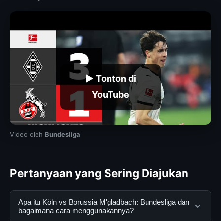
▶ Tonton di
YouTube
Video oleh
Bundesliga
Pertanyaan yang Sering Diajukan
Apa itu Köln vs Borussia M'gladbach: Bundesliga dan
bagaimana cara menggunakannya?