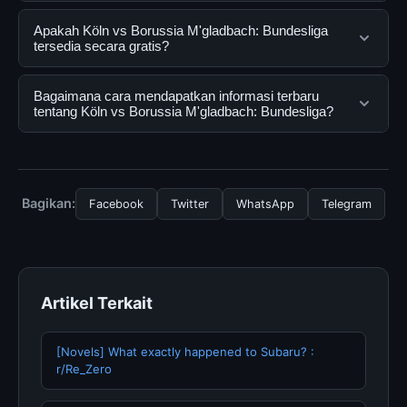
Köln vs Borussia M'gladbach: Bundesliga adalah
Apakah Köln vs Borussia M'gladbach: Bundesliga
layanan digital yang dirancang untuk membantu
tersedia secara gratis?
pengguna mendapatkan informasi lengkap dan
terpercaya. Anda dapat menggunakannya dengan
Ya, Köln vs Borussia M'gladbach: Bundesliga dapat
Bagaimana cara mendapatkan informasi terbaru
mengunjungi situs resmi dan mengikuti panduan yang
diakses secara gratis oleh semua pengguna. Tidak ada
tentang Köln vs Borussia M'gladbach: Bundesliga?
tersedia.
biaya tersembunyi atau langganan yang diperlukan
untuk menggunakan layanan dasar yang disediakan.
Untuk mendapatkan informasi terbaru tentang Köln vs
Borussia M'gladbach: Bundesliga, Anda bisa
mengunjungi halaman resmi kami secara berkala. Kami
Bagikan:
Facebook
Twitter
WhatsApp
Telegram
selalu memperbarui konten dengan informasi terkini dan
terpercaya.
Artikel Terkait
[Novels] What exactly happened to Subaru? :
r/Re_Zero