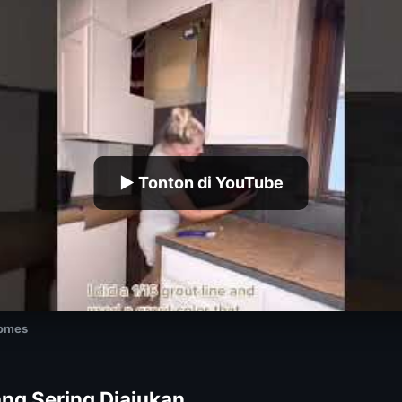
▶ Tonton di YouTube
Homes
ng Sering Diajukan