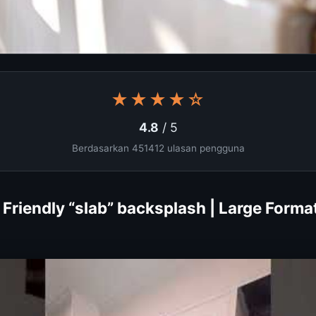
★★★★☆
4.8
/ 5
Berdasarkan 451412 ulasan pengguna
Friendly “slab” backsplash | Large Format