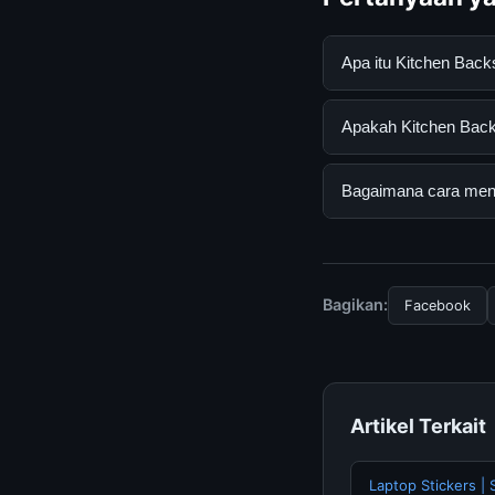
Apa itu Kitchen Bac
Kitchen Backsplash 
Apakah Kitchen Backs
mendapatkan inform
resmi dan mengikuti
Ya, Kitchen Backspla
Bagaimana cara menda
tersembunyi atau la
Untuk mendapatkan i
halaman resmi kami 
terpercaya.
Bagikan:
Facebook
Artikel Terkait
Laptop Stickers |