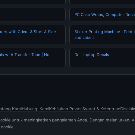
PC Case Wraps, Computer Decal
ers with Cricut & Start A Side
Sticker Printing Machine | Print
and Labels
ls with Transfer Tape | No
Dell Laptop Decals
ntang Kami
Hubungi Kami
Kebijakan Privasi
Syarat & Ketentuan
Disclai
cookie untuk meningkatkan pengalaman Anda. Dengan melanjutkan, 
© 2026 muktibox.com. All rights reserved.
cookie.