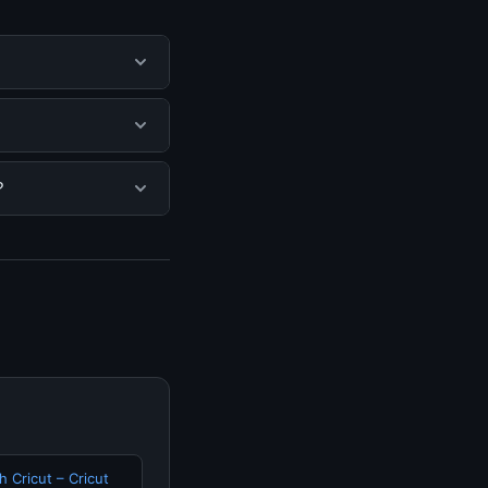
tu pengguna
mengunjungi situs
. Tidak ada biaya
?
isediakan.
bisa mengunjungi
erkini dan
 Cricut – Cricut