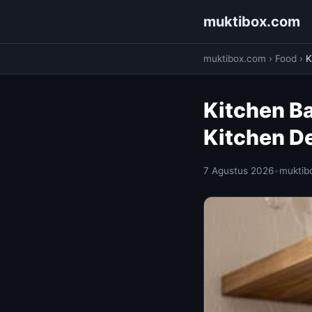
muktibox.com
muktibox.com
›
Food
›
K
Kitchen Ba
Kitchen D
7 Agustus 2026
•
muktib