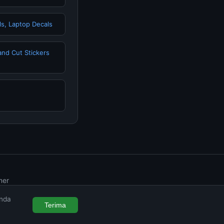
s, Laptop Decals
 and Cut Stickers
mer
Anda
Terima