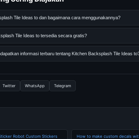
ksplash Tile Ideas to dan bagaimana cara menggunakannya?
Tile Ideas to adalah layanan digital yang dirancang untuk memban
plash Tile Ideas to tersedia secara gratis?
asi lengkap dan terpercaya. Anda dapat menggunakannya dengan 
 panduan yang tersedia.
sh Tile Ideas to dapat diakses secara gratis oleh semua pengguna
patkan informasi terbaru tentang Kitchen Backsplash Tile Ideas to
ngganan yang diperlukan untuk menggunakan layanan dasar yang d
nformasi terbaru tentang Kitchen Backsplash Tile Ideas to, Anda 
secara berkala. Kami selalu memperbarui konten dengan informasi t
Twitter
WhatsApp
Telegram
 Sticker Robot Custom Stickers
How to make custom decals with