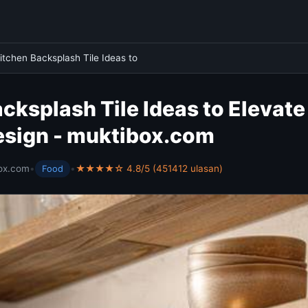
itchen Backsplash Tile Ideas to
cksplash Tile Ideas to Elevate
esign - muktibox.com
ox.com
•
•
★★★★☆ 4.8/5 (451412 ulasan)
Food