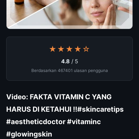
★★★★☆
4.8
/ 5
Berdasarkan 467401 ulasan pengguna
Video: FAKTA VITAMIN C YANG
HARUS DI KETAHUI !!#skincaretips
#aestheticdoctor #vitaminc
#glowingskin