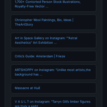
1,700+ Contorted Person Stock Illustrations,
Royalty-Free Vector ...
Christopher Wool Paintings, Bio, Ideas |
TheArtStory
Art in Space Gallery on Instagram: ""Astral
Aesthetics" Art Exhibition ...
Critic’s Guide: Amsterdam | Frieze
ARTSHOPPY on Instagram: "Unlike most artists,the
background has …
Massacre at Huế
V A U L T on Instagram: "Tarryn Gill’s limber figures
are truly a sight ...