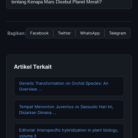
resmi dan mengikuti panduan yang tersedia.
secara gratis oleh semua pengguna. Tidak ada biaya
tentang Kenapa Mars Disebut Planet Merah?
tersembunyi atau langganan yang diperlukan untuk
menggunakan layanan dasar yang disediakan.
Untuk mendapatkan informasi terbaru tentang Kenapa
Mars Disebut Planet Merah, Anda bisa mengunjungi
halaman resmi kami secara berkala. Kami selalu
Bagikan:
Facebook
Twitter
WhatsApp
Telegram
memperbarui konten dengan informasi terkini dan
terpercaya.
Artikel Terkait
Genetic Transformation on Orchid Species: An
Overview ...
Tempat Menonton Juventus vs Sassuolo Hari Ini,
Disiarkan Dimana …
Editorial: Interspecific hybridization in plant biology,
volume II