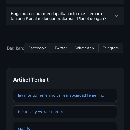
pengguna mendapatkan informasi lengkap dan
terpercaya. Anda dapat menggunakannya dengan
Ya, Kenalan dengan Saturnus! Planet dengan dapat
Bagaimana cara mendapatkan informasi terbaru
mengunjungi situs resmi dan mengikuti panduan yang
diakses secara gratis oleh semua pengguna. Tidak ada
tentang Kenalan dengan Saturnus! Planet dengan?
tersedia.
biaya tersembunyi atau langganan yang diperlukan
untuk menggunakan layanan dasar yang disediakan.
Untuk mendapatkan informasi terbaru tentang Kenalan
dengan Saturnus! Planet dengan, Anda bisa
mengunjungi halaman resmi kami secara berkala. Kami
Bagikan:
Facebook
Twitter
WhatsApp
Telegram
selalu memperbarui konten dengan informasi terkini dan
terpercaya.
Artikel Terkait
levante ud femenino vs real sociedad femenino
bristol city vs west brom
sion fc