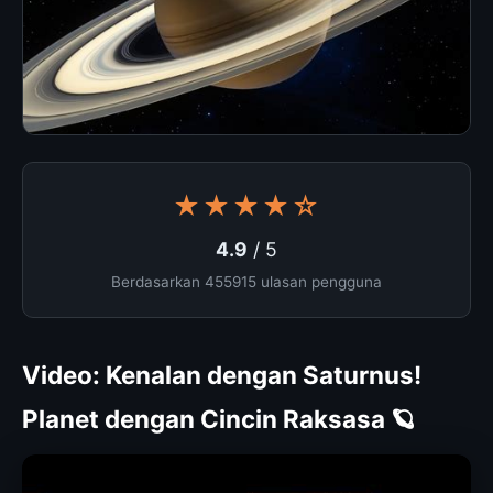
★★★★☆
4.9
/ 5
Berdasarkan 455915 ulasan pengguna
Video: Kenalan dengan Saturnus!
Planet dengan Cincin Raksasa 🪐