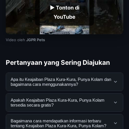
▶ Tonton di
YouTube
Video oleh
JGPR Pets
Pertanyaan yang Sering Diajukan
Apa itu Keajaiban Plaza Kura-Kura, Punya Kolam dan
bagaimana cara menggunakannya?
Keajaiban Plaza Kura-Kura, Punya Kolam adalah layanan
Apakah Keajaiban Plaza Kura-Kura, Punya Kolam
digital yang dirancang untuk membantu pengguna
tersedia secara gratis?
mendapatkan informasi lengkap dan terpercaya. Anda
dapat menggunakannya dengan mengunjungi situs
Ya, Keajaiban Plaza Kura-Kura, Punya Kolam dapat
Bagaimana cara mendapatkan informasi terbaru
resmi dan mengikuti panduan yang tersedia.
diakses secara gratis oleh semua pengguna. Tidak ada
tentang Keajaiban Plaza Kura-Kura, Punya Kolam?