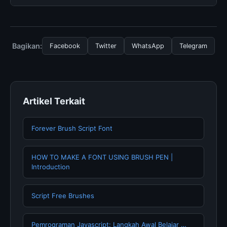
biaya tersembunyi atau langganan yang diperlukan
untuk menggunakan layanan dasar yang disediakan.
Untuk mendapatkan informasi terbaru tentang
Keajaiban Plaza Kura-Kura, Punya Kolam, Anda bisa
mengunjungi halaman resmi kami secara berkala. Kami
Bagikan:
Facebook
Twitter
WhatsApp
Telegram
selalu memperbarui konten dengan informasi terkini dan
terpercaya.
Artikel Terkait
Forever Brush Script Font
HOW TO MAKE A FONT USING BRUSH PEN |
Introduction
Script Free Brushes
Pemrograman Javascript: Langkah Awal Belajar …