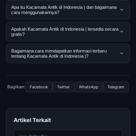
Apa itu Kacamata Antik di Indonesia | dan bagaimana
cara menggunakannya?
Kacamata Antik di Indonesia | adalah layanan digital
Apakah Kacamata Antik di Indonesia | tersedia secara
yang dirancang untuk membantu pengguna
gratis?
mendapatkan informasi lengkap dan terpercaya. Anda
dapat menggunakannya dengan mengunjungi situs
Ya, Kacamata Antik di Indonesia | dapat diakses secara
Bagaimana cara mendapatkan informasi terbaru
resmi dan mengikuti panduan yang tersedia.
gratis oleh semua pengguna. Tidak ada biaya
tentang Kacamata Antik di Indonesia |?
tersembunyi atau langganan yang diperlukan untuk
menggunakan layanan dasar yang disediakan.
Untuk mendapatkan informasi terbaru tentang
Kacamata Antik di Indonesia |, Anda bisa mengunjungi
halaman resmi kami secara berkala. Kami selalu
Bagikan:
Facebook
Twitter
WhatsApp
Telegram
memperbarui konten dengan informasi terkini dan
terpercaya.
Artikel Terkait