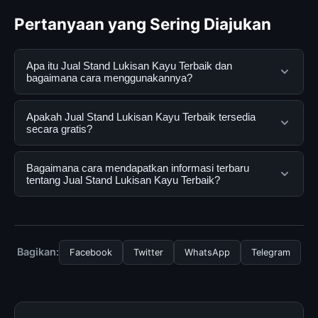
Pertanyaan yang Sering Diajukan
Apa itu Jual Stand Lukisan Kayu Terbaik dan
bagaimana cara menggunakannya?
Jual Stand Lukisan Kayu Terbaik adalah layanan digital
Apakah Jual Stand Lukisan Kayu Terbaik tersedia
yang dirancang untuk membantu pengguna
secara gratis?
mendapatkan informasi lengkap dan terpercaya. Anda
dapat menggunakannya dengan mengunjungi situs
Ya, Jual Stand Lukisan Kayu Terbaik dapat diakses
Bagaimana cara mendapatkan informasi terbaru
resmi dan mengikuti panduan yang tersedia.
secara gratis oleh semua pengguna. Tidak ada biaya
tentang Jual Stand Lukisan Kayu Terbaik?
tersembunyi atau langganan yang diperlukan untuk
menggunakan layanan dasar yang disediakan.
Untuk mendapatkan informasi terbaru tentang Jual
Stand Lukisan Kayu Terbaik, Anda bisa mengunjungi
halaman resmi kami secara berkala. Kami selalu
Bagikan:
Facebook
Twitter
WhatsApp
Telegram
memperbarui konten dengan informasi terkini dan
terpercaya.