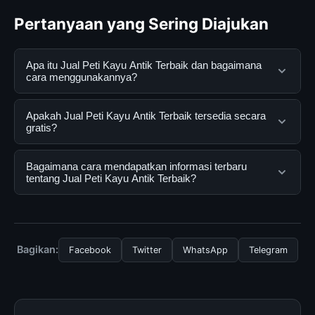
Pertanyaan yang Sering Diajukan
Apa itu Jual Peti Kayu Antik Terbaik dan bagaimana
cara menggunakannya?
Jual Peti Kayu Antik Terbaik adalah layanan digital yang
Apakah Jual Peti Kayu Antik Terbaik tersedia secara
dirancang untuk membantu pengguna mendapatkan
gratis?
informasi lengkap dan terpercaya. Anda dapat
menggunakannya dengan mengunjungi situs resmi dan
Ya, Jual Peti Kayu Antik Terbaik dapat diakses secara
Bagaimana cara mendapatkan informasi terbaru
mengikuti panduan yang tersedia.
gratis oleh semua pengguna. Tidak ada biaya
tentang Jual Peti Kayu Antik Terbaik?
tersembunyi atau langganan yang diperlukan untuk
menggunakan layanan dasar yang disediakan.
Untuk mendapatkan informasi terbaru tentang Jual Peti
Kayu Antik Terbaik, Anda bisa mengunjungi halaman
resmi kami secara berkala. Kami selalu memperbarui
Bagikan:
Facebook
Twitter
WhatsApp
Telegram
konten dengan informasi terkini dan terpercaya.