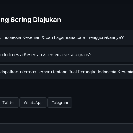
ng Sering Diajukan
ko Indonesia Kesenian & dan bagaimana cara menggunakannya?
esia Kesenian & adalah layanan digital yang dirancang untuk mem
 Indonesia Kesenian & tersedia secara gratis?
asi lengkap dan terpercaya. Anda dapat menggunakannya dengan 
 panduan yang tersedia.
ndonesia Kesenian & dapat diakses secara gratis oleh semua pengg
apatkan informasi terbaru tentang Jual Perangko Indonesia Keseni
ngganan yang diperlukan untuk menggunakan layanan dasar yang d
nformasi terbaru tentang Jual Perangko Indonesia Kesenian &, An
secara berkala. Kami selalu memperbarui konten dengan informasi t
Twitter
WhatsApp
Telegram