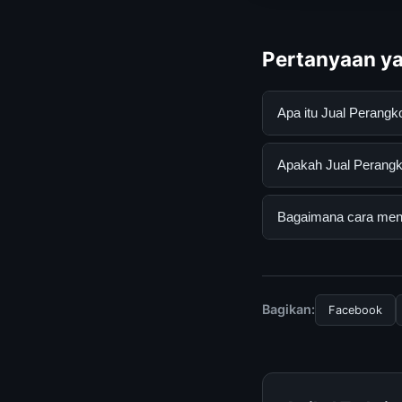
Pertanyaan ya
Apa itu Jual Perang
Jual Perangko Indon
Apakah Jual Perangko
mendapatkan inform
resmi dan mengikuti
Ya, Jual Perangko I
Bagaimana cara mend
tersembunyi atau la
Untuk mendapatkan i
halaman resmi kami 
terpercaya.
Bagikan:
Facebook