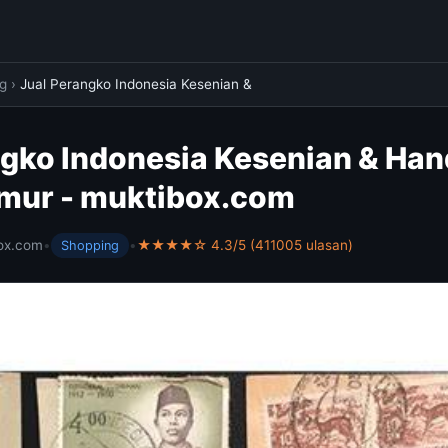
g
›
Jual Perangko Indonesia Kesenian &
gko Indonesia Kesenian & Hand
imur - muktibox.com
ox.com
•
•
★★★★☆ 4.3/5 (411005 ulasan)
Shopping