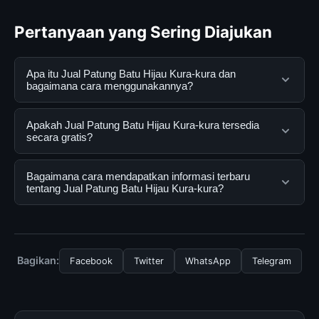
Pertanyaan yang Sering Diajukan
Apa itu Jual Patung Batu Hijau Kura-kura dan
bagaimana cara menggunakannya?
Jual Patung Batu Hijau Kura-kura adalah layanan digital
Apakah Jual Patung Batu Hijau Kura-kura tersedia
yang dirancang untuk membantu pengguna
secara gratis?
mendapatkan informasi lengkap dan terpercaya. Anda
dapat menggunakannya dengan mengunjungi situs
Ya, Jual Patung Batu Hijau Kura-kura dapat diakses
Bagaimana cara mendapatkan informasi terbaru
resmi dan mengikuti panduan yang tersedia.
secara gratis oleh semua pengguna. Tidak ada biaya
tentang Jual Patung Batu Hijau Kura-kura?
tersembunyi atau langganan yang diperlukan untuk
menggunakan layanan dasar yang disediakan.
Untuk mendapatkan informasi terbaru tentang Jual
Patung Batu Hijau Kura-kura, Anda bisa mengunjungi
halaman resmi kami secara berkala. Kami selalu
Bagikan:
Facebook
Twitter
WhatsApp
Telegram
memperbarui konten dengan informasi terkini dan
terpercaya.