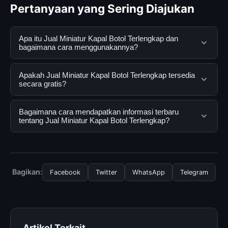
Pertanyaan yang Sering Diajukan
Apa itu Jual Miniatur Kapal Botol Terlengkap dan
bagaimana cara menggunakannya?
Jual Miniatur Kapal Botol Terlengkap adalah layanan
Apakah Jual Miniatur Kapal Botol Terlengkap tersedia
digital yang dirancang untuk membantu pengguna
secara gratis?
mendapatkan informasi lengkap dan terpercaya. Anda
dapat menggunakannya dengan mengunjungi situs
Ya, Jual Miniatur Kapal Botol Terlengkap dapat diakses
Bagaimana cara mendapatkan informasi terbaru
resmi dan mengikuti panduan yang tersedia.
secara gratis oleh semua pengguna. Tidak ada biaya
tentang Jual Miniatur Kapal Botol Terlengkap?
tersembunyi atau langganan yang diperlukan untuk
menggunakan layanan dasar yang disediakan.
Untuk mendapatkan informasi terbaru tentang Jual
Miniatur Kapal Botol Terlengkap, Anda bisa
mengunjungi halaman resmi kami secara berkala. Kami
Bagikan:
Facebook
Twitter
WhatsApp
Telegram
selalu memperbarui konten dengan informasi terkini dan
terpercaya.
Artikel Terkait