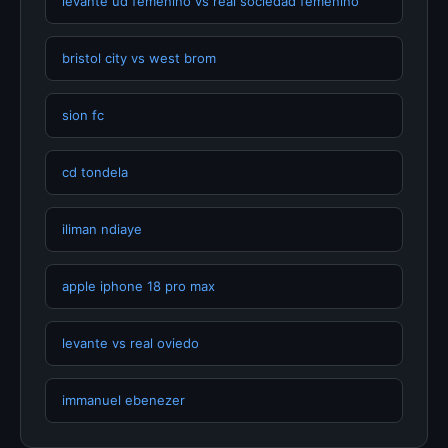
levante ud femenino vs real sociedad femenino
bristol city vs west brom
sion fc
cd tondela
iliman ndiaye
apple iphone 18 pro max
levante vs real oviedo
immanuel ebenezer