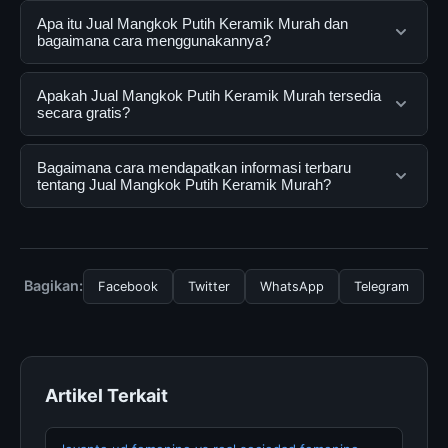
Apa itu Jual Mangkok Putih Keramik Murah dan
bagaimana cara menggunakannya?
Jual Mangkok Putih Keramik Murah adalah layanan
Apakah Jual Mangkok Putih Keramik Murah tersedia
digital yang dirancang untuk membantu pengguna
secara gratis?
mendapatkan informasi lengkap dan terpercaya. Anda
dapat menggunakannya dengan mengunjungi situs
Ya, Jual Mangkok Putih Keramik Murah dapat diakses
Bagaimana cara mendapatkan informasi terbaru
resmi dan mengikuti panduan yang tersedia.
secara gratis oleh semua pengguna. Tidak ada biaya
tentang Jual Mangkok Putih Keramik Murah?
tersembunyi atau langganan yang diperlukan untuk
menggunakan layanan dasar yang disediakan.
Untuk mendapatkan informasi terbaru tentang Jual
Mangkok Putih Keramik Murah, Anda bisa mengunjungi
halaman resmi kami secara berkala. Kami selalu
Bagikan:
Facebook
Twitter
WhatsApp
Telegram
memperbarui konten dengan informasi terkini dan
terpercaya.
Artikel Terkait