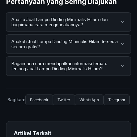
Pertanyaan yang Sering Diajukan
Apa itu Jual Lampu Dinding Minimalis Hitam dan
bagaimana cara menggunakannya?
Jual Lampu Dinding Minimalis Hitam adalah layanan
Apakah Jual Lampu Dinding Minimalis Hitam tersedia
digital yang dirancang untuk membantu pengguna
secara gratis?
mendapatkan informasi lengkap dan terpercaya. Anda
dapat menggunakannya dengan mengunjungi situs
Ya, Jual Lampu Dinding Minimalis Hitam dapat diakses
Bagaimana cara mendapatkan informasi terbaru
resmi dan mengikuti panduan yang tersedia.
secara gratis oleh semua pengguna. Tidak ada biaya
tentang Jual Lampu Dinding Minimalis Hitam?
tersembunyi atau langganan yang diperlukan untuk
menggunakan layanan dasar yang disediakan.
Untuk mendapatkan informasi terbaru tentang Jual
Lampu Dinding Minimalis Hitam, Anda bisa mengunjungi
halaman resmi kami secara berkala. Kami selalu
Bagikan:
Facebook
Twitter
WhatsApp
Telegram
memperbarui konten dengan informasi terkini dan
terpercaya.
Artikel Terkait