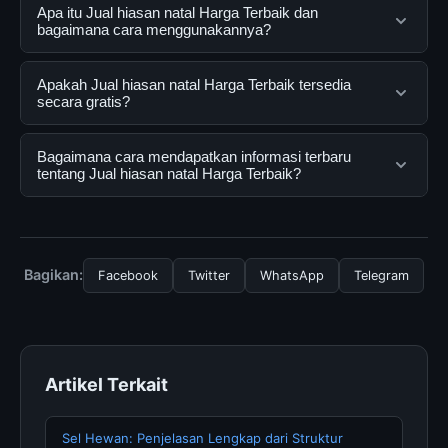
Apa itu Jual hiasan natal Harga Terbaik dan
bagaimana cara menggunakannya?
Jual hiasan natal Harga Terbaik adalah layanan digital
Apakah Jual hiasan natal Harga Terbaik tersedia
yang dirancang untuk membantu pengguna
secara gratis?
mendapatkan informasi lengkap dan terpercaya. Anda
dapat menggunakannya dengan mengunjungi situs
Ya, Jual hiasan natal Harga Terbaik dapat diakses
Bagaimana cara mendapatkan informasi terbaru
resmi dan mengikuti panduan yang tersedia.
secara gratis oleh semua pengguna. Tidak ada biaya
tentang Jual hiasan natal Harga Terbaik?
tersembunyi atau langganan yang diperlukan untuk
menggunakan layanan dasar yang disediakan.
Untuk mendapatkan informasi terbaru tentang Jual
hiasan natal Harga Terbaik, Anda bisa mengunjungi
halaman resmi kami secara berkala. Kami selalu
Bagikan:
Facebook
Twitter
WhatsApp
Telegram
memperbarui konten dengan informasi terkini dan
terpercaya.
Artikel Terkait
Sel Hewan: Penjelasan Lengkap dari Struktur