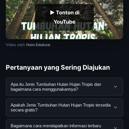
▶ Tonton di
YouTube
Video oleh
Halo Edukasi
Pertanyaan yang Sering Diajukan
Apa itu Jenis Tumbuhan Hutan Hujan Tropis dan
bagaimana cara menggunakannya?
Jenis Tumbuhan Hutan Hujan Tropis adalah layanan
Apakah Jenis Tumbuhan Hutan Hujan Tropis tersedia
digital yang dirancang untuk membantu pengguna
secara gratis?
mendapatkan informasi lengkap dan terpercaya. Anda
dapat menggunakannya dengan mengunjungi situs
Ya, Jenis Tumbuhan Hutan Hujan Tropis dapat diakses
Bagaimana cara mendapatkan informasi terbaru