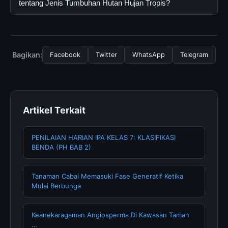
resmi dan mengikuti panduan yang tersedia.
secara gratis oleh semua pengguna. Tidak ada biaya
tentang Jenis Tumbuhan Hutan Hujan Tropis?
tersembunyi atau langganan yang diperlukan untuk
menggunakan layanan dasar yang disediakan.
Untuk mendapatkan informasi terbaru tentang Jenis
Tumbuhan Hutan Hujan Tropis, Anda bisa mengunjungi
halaman resmi kami secara berkala. Kami selalu
Bagikan:
Facebook
Twitter
WhatsApp
Telegram
memperbarui konten dengan informasi terkini dan
terpercaya.
Artikel Terkait
PENILAIAN HARIAN IPA KELAS 7: KLASIFIKASI
BENDA (PH BAB 2)
Tanaman Cabai Memasuki Fase Generatif Ketika
Mulai Berbunga
Keanekaragaman Angiosperma Di Kawasan Taman
…